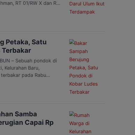
ahman, RT 01/RW X dan RT
Kecamatan Pahandut, Kota
puluhan rumah dan turut
um pada Minggu, 12 Juli
t kepolisian, petugas
g Petaka, Satu
 Terbakar
UN – Sebuah pondok di
, Kelurahan Baru,
 terbakar pada Rabu
uga dipicu api dari
an semak belukar yang
mbakar bangunan pondok.
ar pukul 19.03 WIB dan
rga sekitar. Kobaran […]
ahan Samba
erugian Capai Rp