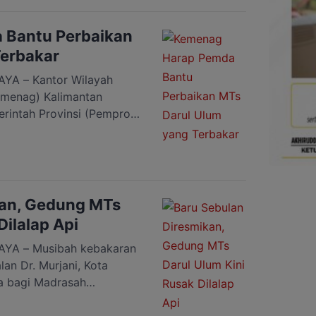
mpak. Sebagai bentuk
ekretaris Daerah
 Bantu Perbaikan
ody Iskandar, mewakili
Terbakar
A – Kantor Wilayah
emenag) Kalimantan
erintah Provinsi (Pemprov)
Palangka Raya dapat
n MTs Darul Ulum yang
. Murjani, Kelurahan
 Kalteng, Yusi Abdillah
akukan survei dan
kan, Gedung MTs
ondisi […]
Dilalap Api
YA – Musibah kebakaran
an Dr. Murjani, Kota
a bagi Madrasah
Bangunan sekolah yang
digunakan itu kini