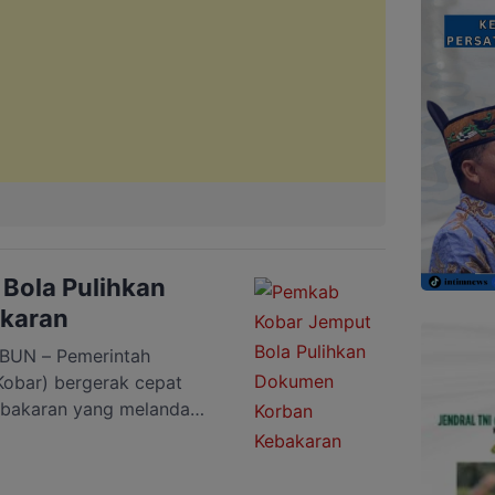
Bola Pulihkan
karan
UN – Pemerintah
Kobar) bergerak cepat
bakaran yang melanda
n Natai Arahan, Kelurahan
anya pada penyaluran
at pemulihan administrasi