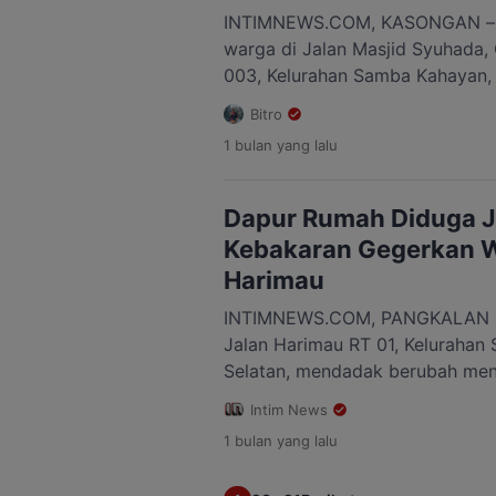
INTIMNEWS.COM, KASONGAN – S
warga di Jalan Masjid Syuhada
003, Kelurahan Samba Kahayan,
Tengah, Kabupaten Katingan, Ka
Bitro
terbakar pada Selasa (7/7/2026)
1 bulan
yang lalu
Rumah yang terbakar diketahui mi
(50). Saat peristiwa terjadi, pem
lokasi karena […]
Dapur Rumah Diduga J
Kebakaran Gegerkan W
Harimau
INTIMNEWS.COM, PANGKALAN BU
Jalan Harimau RT 01, Kelurahan 
Selatan, mendadak berubah menj
kobaran api melahap sebuah ru
Intim News
(5/7/2026) sekitar pukul 14.50 
1 bulan
yang lalu
yang membumbung tinggi terliha
mengundang perhatian warga. 