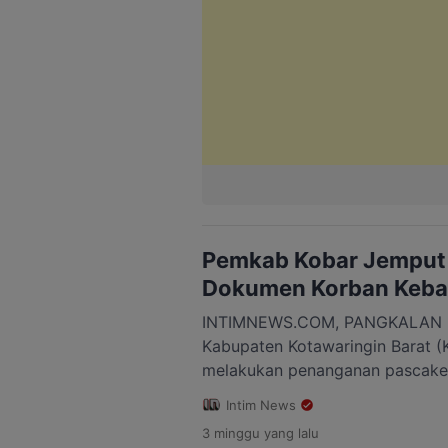
Pemkab Kobar Jemput 
Dokumen Korban Keba
INTIMNEWS.COM, PANGKALAN B
Kabupaten Kotawaringin Barat (
melakukan penanganan pascake
permukiman warga di RT 21, Jala
Intim News
Baru. Fokus penanganan tidak h
3 minggu
yang lalu
bantuan, tetapi juga mempercep