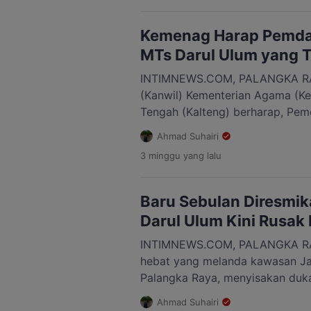
kependudukan bagi warga terda
kepedulian pemerintah daerah, S
Kemenag Harap Pemda
Kabupaten Kotawaringin Barat, R
MTs Darul Ulum yang 
Bupati […]
INTIMNEWS.COM, PALANGKA RAY
(Kanwil) Kementerian Agama (K
Tengah (Kalteng) berharap, Pem
dan Pemerintah Kota (Pemkot) 
Ahmad Suhairi
membantu percepatan perbaika
3 minggu
yang lalu
terdampak kebakaran di Jalan Dr
Pahandut. Kepala Kanwil Kemenag
mengatakan, pihaknya telah mel
Baru Sebulan Diresmi
pemantauan langsung terhadap k
Darul Ulum Kini Rusak 
INTIMNEWS.COM, PALANGKA RA
hebat yang melanda kawasan Jal
Palangka Raya, menyisakan duk
Tsanawiyah (MTs) Darul Ulum. 
Ahmad Suhairi
baru selesai dibangun dan mulai 