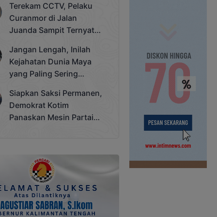
Terekam CCTV, Pelaku
Cup 2025
Curanmor di Jalan
Juanda Sampit Ternyata
Seorang PNS
Jangan Lengah, Inilah
Kejahatan Dunia Maya
yang Paling Sering
Terjadi
Siapkan Saksi Permanen,
Demokrat Kotim
Panaskan Mesin Partai
Hadapi Pemilu 2029