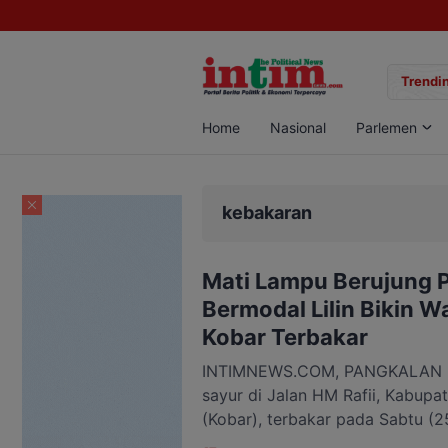
gan Sabu di Pangkalan Bun, Dua Pelaku Diamankan
Trendin
Home
Nasional
Parlemen
kebakaran
Mati Lampu Berujung P
Bermodal Lilin Bikin W
Kobar Terbakar
INTIMNEWS.COM, PANGKALAN B
sayur di Jalan HM Rafii, Kabupa
(Kobar), terbakar pada Sabtu (
Kebakaran diduga terjadi saat p