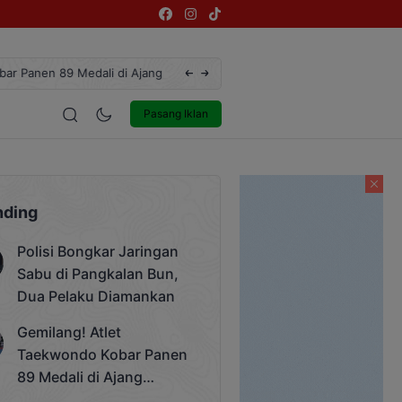
ngsi Rektor Unda Cup 2025
Terekam CCTV, Pelaku Curanmor di Jalan 
estyle
Entertainment
Pasang Iklan
nding
Polisi Bongkar Jaringan
Sabu di Pangkalan Bun,
Dua Pelaku Diamankan
Gemilang! Atlet
Taekwondo Kobar Panen
89 Medali di Ajang
Bergengsi Rektor Unda