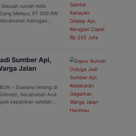
ebuah rumah milik
, Gang Melayu, RT 009 RW
 Kecamatan Katingan
limantan Tengah, ludes
 sekitar pukul 10.30 WIB.
lik Jernih alias Ninih
ilik rumah tidak berada di
adi Sumber Api,
arga Jalan
N – Suasana tenang di
Sidorejo, Kecamatan Arut
adi kepanikan setelah
mah warga, Minggu
WIB. Kepulan asap hitam
t dari berbagai arah dan
Warga berhamburan