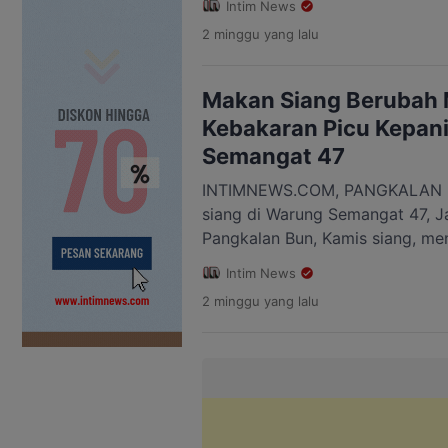
Intim News
minyak (BBM) ke dalam botol 
2 minggu
yang lalu
lilin karena listrik padam. Perist
yang berada tidak jauh dari ru
Kotawaringin Barat, Ujang Iskan
Makan Siang Berubah
Kebakaran Picu Kepan
Semangat 47
INTIMNEWS.COM, PANGKALAN B
siang di Warung Semangat 47, Ja
Pangkalan Bun, Kamis siang, m
mencekam. Kebakaran yang munc
Intim News
membuat puluhan pelanggan pa
2 minggu
yang lalu
keluar demi menyelamatkan diri. 
warung sedang dipenuhi pengunju
dua. Teriakan “ada api” sontak
[…]