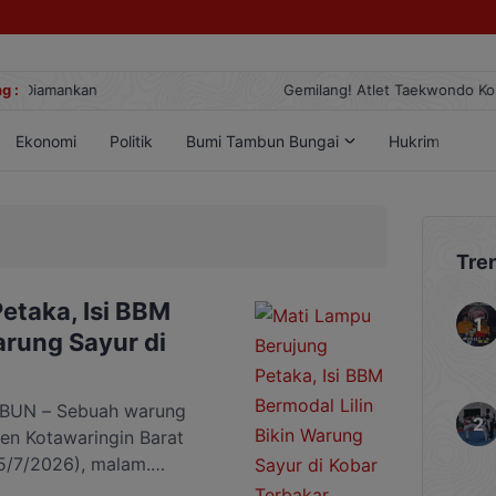
g :
Gemilang! Atlet Taekwondo Kobar Panen 89 Medali di Ajang Berge
Ekonomi
Politik
Bumi Tambun Bungai
Hukrim
Lif
Tre
etaka, Isi BBM
arung Sayur di
UN – Sebuah warung
ten Kotawaringin Barat
25/7/2026), malam.
engisian bahan bakar