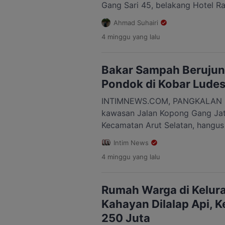
Gang Sari 45, belakang Hotel R
03/RW IX, Kelurahan Pahandut, 
Ahmad Suhairi
Palangka Raya, menghanguskan 
4 minggu
yang lalu
merusak bangunan MTs Darul Ul
2026. Pemerintah bersama apara
pemadam […]
Bakar Sampah Berujun
Pondok di Kobar Ludes
INTIMNEWS.COM, PANGKALAN B
kawasan Jalan Kopong Gang Jati
Kecamatan Arut Selatan, hangus
(8/7/2026) malam. Kebakaran did
Intim News
aktivitas pembakaran sampah d
4 minggu
yang lalu
kemudian merambat hingga me
Peristiwa tersebut terjadi sekit
sempat mengundang perhatian wa
Rumah Warga di Kelur
Kahayan Dilalap Api, K
250 Juta