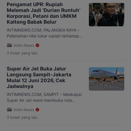
rapat tim penetapan harga TBS sawit
Pengamat UPR: Rupiah
swadaya Provinsi Kalimantan Tengah
Melemah Jadi ‘Durian Runtuh’
untuk periode 1 hingga 15 Mei 2026.
Korporasi, Petani dan UMKM
Dalam hasil rapat tersebut, harga TBS
Kalteng Babak Belur
sawit dengan komposisi tenera 100
persen […]
INTIMNEWS.COM, PALANGKA RAYA –
Pelemahan nilai tukar rupiah terhadap
dolar Amerika Serikat kembali menjadi
Intim News
perhatian publik setelah kurs rupiah
3 bulan
yang lalu
bergerak di kisaran Rp17.600 hingga
Rp17.700 per dolar AS. Kondisi tersebut
memunculkan kekhawatiran baru di
Super Air Jet Buka Jalur
tengah masyarakat terkait dampaknya
Langsung Sampit-Jakarta
terhadap perekonomian nasional
Mulai 12 Juni 2026, Cek
maupun daerah, termasuk Kalimantan
Jadwalnya
Tengah (Kalteng). Pengamat Ekonomi
sekaligus Dosen Program Studi
INTIMNEWS.COM, SAMPIT – Maskapai
Ekonomi Pembangunan […]
Super Air Jet resmi membuka rute
penerbangan langsung Sampit (SMQ) –
Intim News
Jakarta (CGK) yang mulai beroperasi
3 bulan
yang lalu
pada 12 Juni 2026 melalui Bandar
Udara H. Asan Sampit, Kabupaten
Kotawaringin Timur, Kalimantan Tengah.