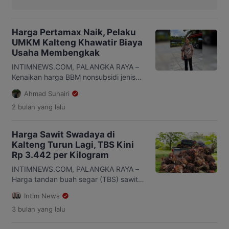
Harga Pertamax Naik, Pelaku
UMKM Kalteng Khawatir Biaya
Usaha Membengkak
INTIMNEWS.COM, PALANGKA RAYA –
Kenaikan harga BBM nonsubsidi jenis
Pertamax dari Rp12.300 menjadi
Ahmad Suhairi
Rp16.250 per liter diperkirakan akan
2 bulan
yang lalu
menambah beban pelaku usaha mikro,
kecil, dan menengah (UMKM). Selain
berdampak pada biaya transportasi,
Harga Sawit Swadaya di
kenaikan tersebut juga berpotensi
Kalteng Turun Lagi, TBS Kini
mendorong naiknya ongkos distribusi,
Rp 3.442 per Kilogram
bahan baku, hingga operasional usaha
sehari-hari. Praktisi UMKM Kalimantan
INTIMNEWS.COM, PALANGKA RAYA –
Tengah (Kalteng) yang juga pemilik
Harga tandan buah segar (TBS) sawit
usaha […]
swadaya di Kalimantan Tengah
Intim News
(Kalteng) kembali mengalami
3 bulan
yang lalu
penurunan pada periode pertama Mei
2026. Penurunan itu diputuskan dalam