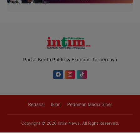
Portal Berita Politik & Ekonomi Terpercaya
Redaksi
Iklan
Pedoman Media Siber
Copyright © 2026
Intim News
. All Right Reserved.