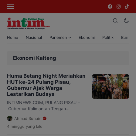
Home
Nasional
Parlemen
Ekonomi
Politik
Bumi T
Ekonomi Kalteng
Huma Betang Night Meriahkan
HUT ke-24 Pulang Pisau,
Gubernur Ajak Warga
Lestarikan Budaya
INTIMNEWS.COM, PULANG PISAU –
Gubernur Kalimantan Tengah
(Kalteng), Agustiar Sabran,
Ahmad Suhairi
menegaskan Huma Betang Night
4 minggu
yang lalu
bukan sekadar hiburan, tetapi juga
menjadi sarana melestarikan budaya