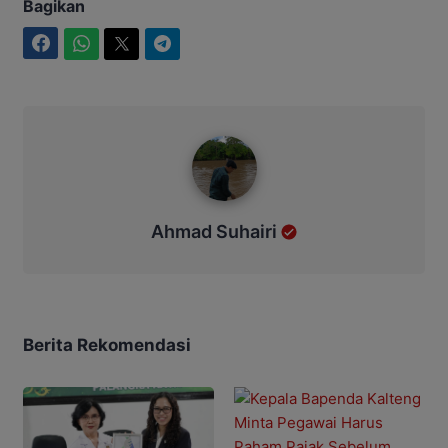
Bagikan
Facebook
WhatsApp
Twitter
Telegram
Ahmad Suhairi
Ahmad Suhairi
Berita Rekomendasi