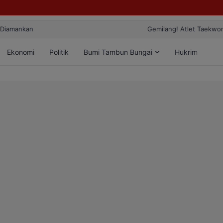
ang! Atlet Taekwondo Kobar Panen 89 Medali di Ajang Bergengsi Rekt
Ekonomi
Politik
Bumi Tambun Bungai
Hukrim
Lif