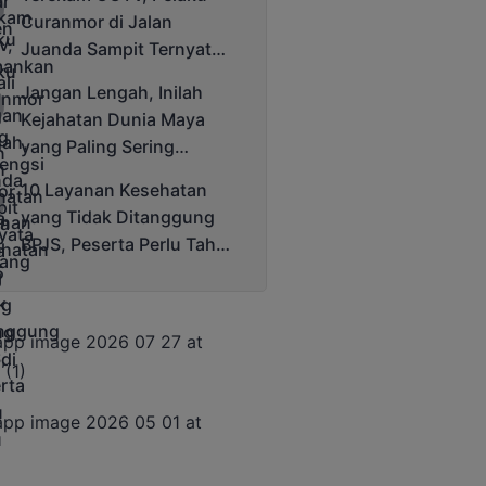
Cup 2025
Curanmor di Jalan
Juanda Sampit Ternyata
Seorang PNS
Jangan Lengah, Inilah
Kejahatan Dunia Maya
yang Paling Sering
Terjadi
10 Layanan Kesehatan
yang Tidak Ditanggung
BPJS, Peserta Perlu Tahu
Saat Darurat IGD