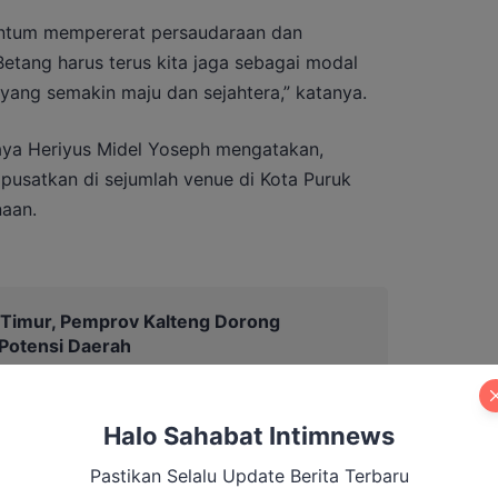
ntum mempererat persaudaraan dan
tang harus terus kita jaga sebagai modal
ang semakin maju dan sejahtera,” katanya.
aya Heriyus Midel Yoseph mengatakan,
pusatkan di sejumlah venue di Kota Puruk
aan.
 Timur, Pemprov Kalteng Dorong
otensi Daerah
Halo Sahabat Intimnews
ulai 23 hingga 28 Juni 2026 dan seluruh
berapa lokasi yang telah disiapkan di Puruk
Pastikan Selalu Update Berita Terbaru