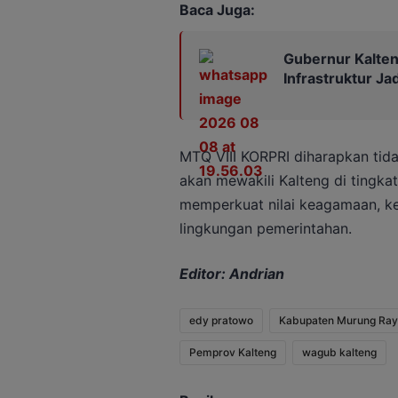
Baca Juga:
Gubernur Kalteng
Infrastruktur Jad
MTQ VIII KORPRI diharapkan tid
akan mewakili Kalteng di tingkat
memperkuat nilai keagamaan, k
lingkungan pemerintahan.
Editor: Andrian
edy pratowo
Kabupaten Murung Ray
Pemprov Kalteng
wagub kalteng