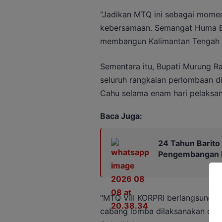
“Jadikan MTQ ini sebagai mome
kebersamaan. Semangat Huma Be
membangun Kalimantan Tengah y
Sementara itu, Bupati Murung R
seluruh rangkaian perlombaan di
Cahu selama enam hari pelaksan
Baca Juga:
24 Tahun Barito
Pengembangan P
“MTQ VIII KORPRI berlangsung m
cabang lomba dilaksanakan di be