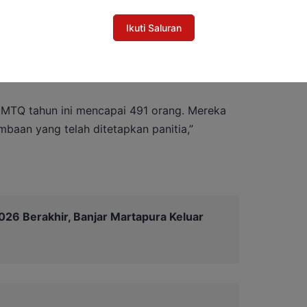
Ikuti Saluran
kan bersaing dalam 16 cabang lomba yang
ah, hafalan Al-Qur’an, dakwah, kaligrafi,
 MTQ tahun ini mencapai 491 orang. Mereka
baan yang telah ditetapkan panitia,”
26 Berakhir, Banjar Martapura Keluar