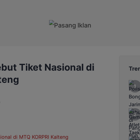
but Tiket Nasional di
Tre
teng
a