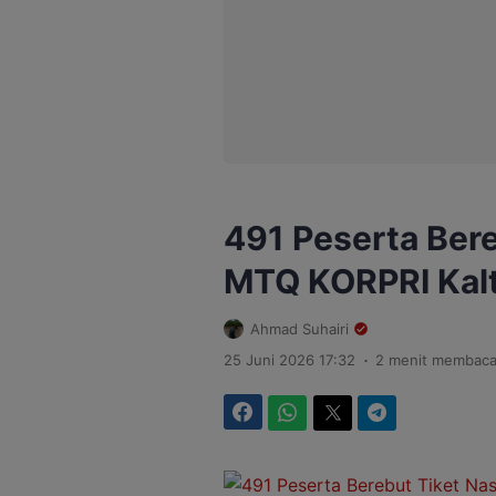
491 Peserta Bere
MTQ KORPRI Kal
Ahmad Suhairi
.
25 Juni 2026 17:32
2 menit membac
Facebook
WhatsApp
Twitter
Telegram