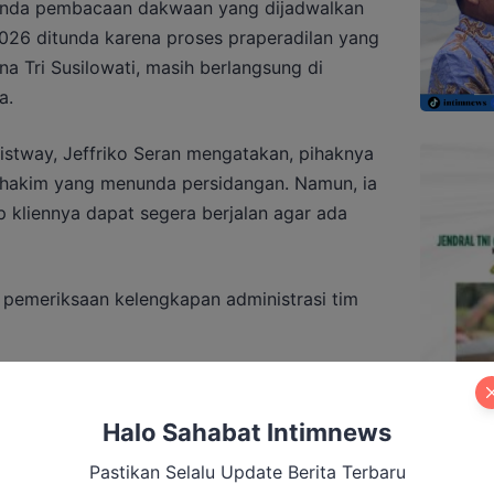
enda pembacaan dakwaan yang dijadwalkan
2026 ditunda karena proses praperadilan yang
na Tri Susilowati, masih berlangsung di
a.
stway, Jeffriko Seran mengatakan, pihaknya
 hakim yang menunda persidangan. Namun, ia
 kliennya dapat segera berjalan agar ada
ai pemeriksaan kelengkapan administrasi tim
Halo Sahabat Intimnews
irkon Kalteng Berlanjut, Tiga Terdakwa
Pastikan Selalu Update Berita Terbaru