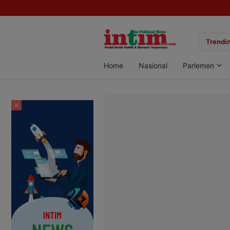
gan Sabu di Pangkalan Bun, Dua Pelaku Diamankan
Trendin
Home
Nasional
Parlemen