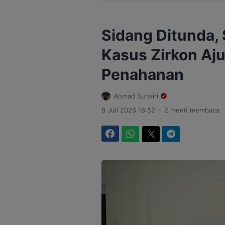
Sidang Ditunda,
Kasus Zirkon A
Penahanan
Ahmad Suhairi
.
8 Juli 2026 18:52
2 menit membaca
Facebook
WhatsApp
Twitter
Telegram