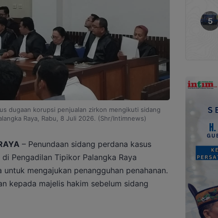
s dugaan korupsi penjualan zirkon mengikuti sidang
alangka Raya, Rabu, 8 Juli 2026. (Shr/Intimnews)
RAYA
– Penundaan sidang perdana kasus
 di Pengadilan Tipikor Palangka Raya
a untuk mengajukan penangguhan penahanan.
an kepada majelis hakim sebelum sidang