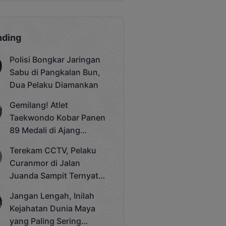
nding
Polisi Bongkar Jaringan
Sabu di Pangkalan Bun,
Dua Pelaku Diamankan
Gemilang! Atlet
Taekwondo Kobar Panen
89 Medali di Ajang
Bergengsi Rektor Unda
Terekam CCTV, Pelaku
Cup 2025
Curanmor di Jalan
Juanda Sampit Ternyata
Seorang PNS
Jangan Lengah, Inilah
Kejahatan Dunia Maya
yang Paling Sering