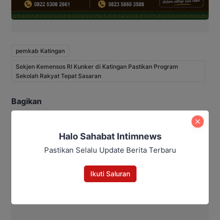
pemkab Katingan
Sekjen Kemensos RI Kunker di Katingan Pastikan Program
Sekolah Rakyat Tepat Sasaran
Bagikan
Facebook
WhatsApp
Twitter
Telegram
Halo Sahabat Intimnews
Pastikan Selalu Update Berita Terbaru
Bitro
Ikuti Saluran