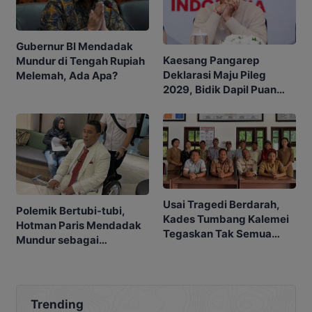
Gubernur BI Mendadak
Kaesang Pangarep
Mundur di Tengah Rupiah
Deklarasi Maju Pileg
Melemah, Ada Apa?
2029, Bidik Dapil Puan
Maharani
Usai Tragedi Berdarah,
Polemik Bertubi-tubi,
Kades Tumbang Kalemei
Hotman Paris Mendadak
Tegaskan Tak Semua
Mundur sebagai
Warga Terlibat
Pengacara Mantan
Penyerangan
Jampidsus
Trending