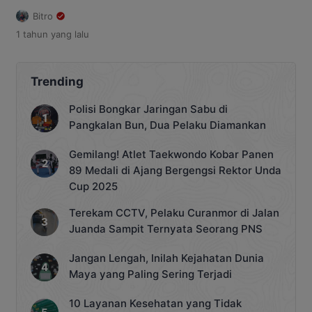
Kementerian Sosial (Kemensos)
Bitro
Republik Indonesia, Robben Rico,
1 tahun
yang lalu
memastikan penerima manfaat
program Pemerintah Pusat Sekolah
Rakyat tepat sasaran, saat kunjungan
kerja ke Kabupaten Katingan. Ia
Trending
mengatakan program Sekolah Rakyat
bertujuan memberikan kesempatan
Polisi Bongkar Jaringan Sabu di
kepada anak-anak usia sekolah dari
Pangkalan Bun, Dua Pelaku Diamankan
keluarga kurang mampu dan dianggap
tidak memiliki akses pendidikan dari
Gemilang! Atlet Taekwondo Kobar Panen
tingkat dasar. Para […]
89 Medali di Ajang Bergengsi Rektor Unda
Cup 2025
Terekam CCTV, Pelaku Curanmor di Jalan
Juanda Sampit Ternyata Seorang PNS
Jangan Lengah, Inilah Kejahatan Dunia
Maya yang Paling Sering Terjadi
10 Layanan Kesehatan yang Tidak