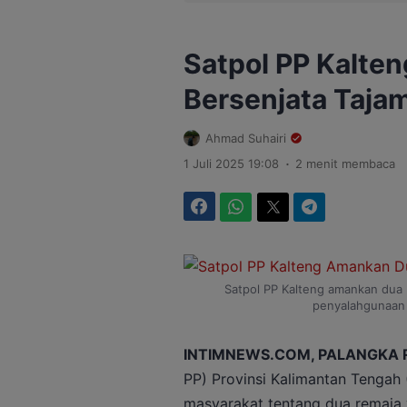
Satpol PP Kalte
Bersenjata Tajam
Ahmad Suhairi
.
1 Juli 2025 19:08
2 menit membaca
Facebook
WhatsApp
Twitter
Telegram
Satpol PP Kalteng amankan dua 
penyalahgunaan 
INTIMNEWS.COM, PALANGKA 
PP) Provinsi Kalimantan Tengah
masyarakat tentang dua remaja 