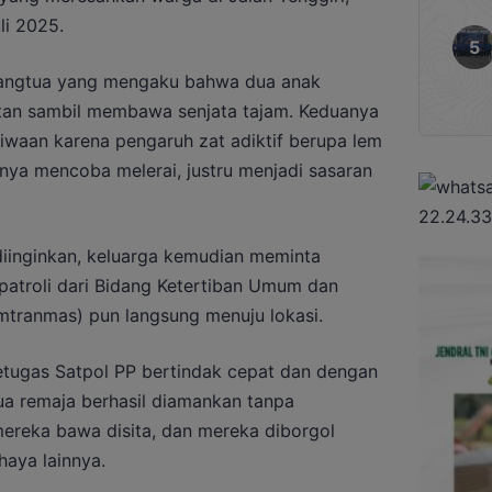
li 2025.
rangtua yang mengaku bahwa dua anak
tan sambil membawa senjata tajam. Keduanya
waan karena pengaruh zat adiktif berupa lem
nya mencoba melerai, justru menjadi sasaran
diinginkan, keluarga kemudian meminta
patroli dari Bidang Ketertiban Umum dan
tranmas) pun langsung menuju lokasi.
petugas Satpol PP bertindak cepat dan dengan
ua remaja berhasil diamankan tanpa
mereka bawa disita, dan mereka diborgol
aya lainnya.