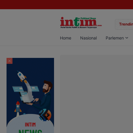
gan Sabu di Pangkalan Bun, Dua Pelaku Diamankan
Trendin
Home
Nasional
Parlemen