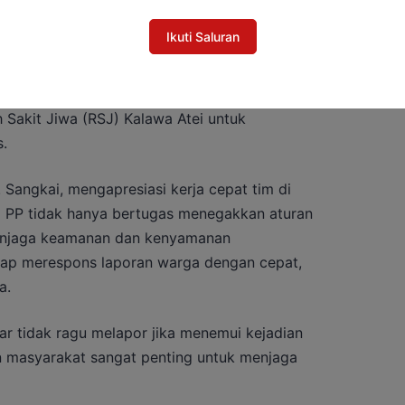
Ikuti Saluran
keluarga bersama petugas sepakat membawa
 Sakit Jiwa (RSJ) Kalawa Atei untuk
.
. Sangkai, mengapresiasi kerja cepat tim di
l PP tidak hanya bertugas menegakkan aturan
menjaga keamanan dan kenyamanan
siap merespons laporan warga dengan cepat,
a.
ar tidak ragu melapor jika menemui kejadian
an masyarakat sangat penting untuk menjaga