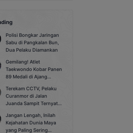
nding
Polisi Bongkar Jaringan
Sabu di Pangkalan Bun,
Dua Pelaku Diamankan
Gemilang! Atlet
Taekwondo Kobar Panen
89 Medali di Ajang
Bergengsi Rektor Unda
Terekam CCTV, Pelaku
Cup 2025
Curanmor di Jalan
Juanda Sampit Ternyata
Seorang PNS
Jangan Lengah, Inilah
Kejahatan Dunia Maya
yang Paling Sering