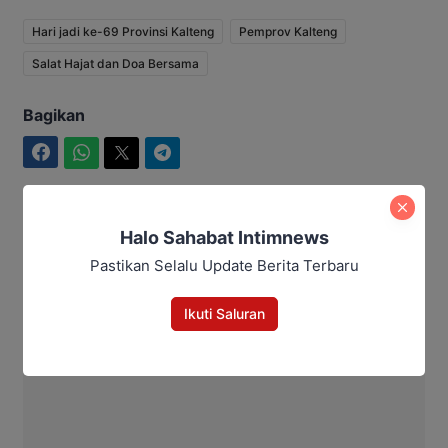
Hari jadi ke-69 Provinsi Kalteng
Pemprov Kalteng
Salat Hajat dan Doa Bersama
Bagikan
Facebook
WhatsApp
Twitter
Telegram
Halo Sahabat Intimnews
Ahmad Suhairi
Pastikan Selalu Update Berita Terbaru
Ikuti Saluran