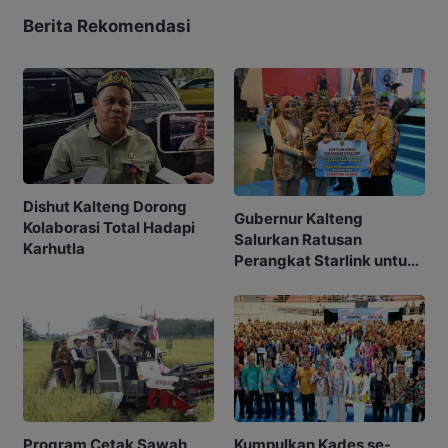
Berita Rekomendasi
Dishut Kalteng Dorong
Gubernur Kalteng
Kolaborasi Total Hadapi
Salurkan Ratusan
Karhutla
Perangkat Starlink untuk
Sekolah dan Puskesmas
Program Cetak Sawah
Kumpulkan Kades se-