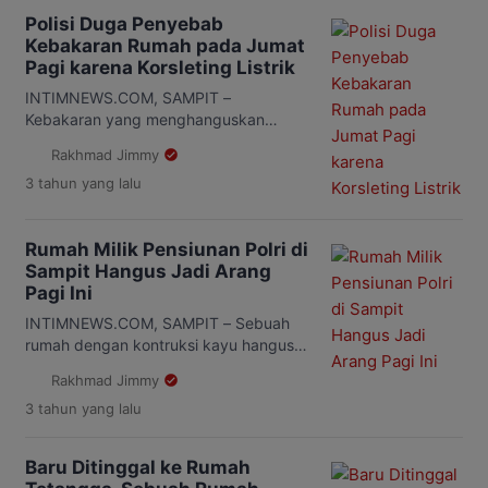
Selasa 16 April 2024. Kebakaran itu
Polisi Duga Penyebab
terjadi di tengah rumah korban
Kebakaran Rumah pada Jumat
digenangi banjir akibat curah hujan
Pagi karena Korsleting Listrik
yang cukup tinggi mengguyur wilayah
Kotim pada Senin malam, […]
INTIMNEWS.COM, SAMPIT –
Kebakaran yang menghanguskan
seluruh bagian rumah milik Supardi dan
Rakhmad Jimmy
kini ditempati oleh Lilis (48) seorang diri
3 tahun
yang lalu
di Jalan Ciut Mutia 07, Kelurahan
Sawahan, Kecamatan MB Ketapang,
Kabupaten Kotawaringin Timur (Kotim)
Rumah Milik Pensiunan Polri di
disebut Polisi karena diduga korsleting
Sampit Hangus Jadi Arang
listrik. “Dugaan sementara
Pagi Ini
penyebabnya karena korsleting listrik,
tadi ada empat anggota Polsek
INTIMNEWS.COM, SAMPIT – Sebuah
Ketapang yang berada di lokasi […]
rumah dengan kontruksi kayu hangus
jadi arang akibat dilalap si jago merah
Rakhmad Jimmy
sekitar pukul 07:45 WIB, di Jalan Cut
3 tahun
yang lalu
Mutia 07, Kelurahan Sawahan,
Kecamatan MB Ketapang, Sampit,
Kabupaten Kotawaringin Timur (Kotim).
Baru Ditinggal ke Rumah
Jum’at, 15 September 2023. Peristiwa