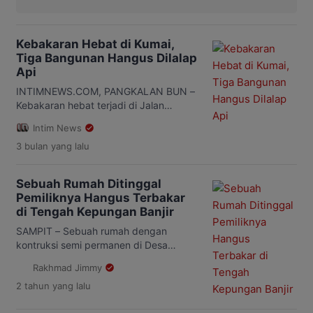
Kebakaran Hebat di Kumai,
Tiga Bangunan Hangus Dilalap
Api
INTIMNEWS.COM, PANGKALAN BUN –
Kebakaran hebat terjadi di Jalan
Bagong RT 3, Kelurahan Candi,
Intim News
Kecamatan Kumai, Kabupaten
3 bulan
yang lalu
Kotawaringin Barat (Kobar), Jumat
(22/5/2026) sore. Peristiwa yang terjadi
sekitar pukul 17.30 WIB itu membuat
Sebuah Rumah Ditinggal
warga panik saat kobaran api dengan
Pemiliknya Hangus Terbakar
cepat melalap bangunan rumah di
di Tengah Kepungan Banjir
kawasan padat penduduk tersebut. Api
diduga pertama kali muncul dari rumah
SAMPIT – Sebuah rumah dengan
milik […]
kontruksi semi permanen di Desa
Samuda Kecil, di Jalan Perumus, RT
Rakhmad Jimmy
004, Kecamatan Mentaya Hilir Selatan,
2 tahun
yang lalu
Kabupaten Kotawaringin Timur hangus
terbakar, sekitar pukul 07:00 WIB,