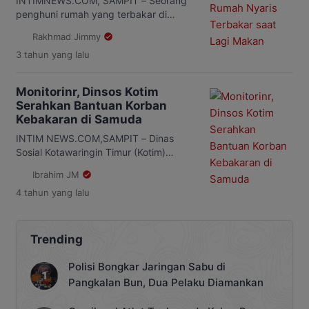
diterjunkan ke lokasi bersama puluhan
INTIMNEWS.COM, SAMPIT – Seorang
personel. Warga […]
penghuni rumah yang terbakar di
kawasan padat penduduk belakang
Rakhmad Jimmy
eks Golden bernama Ratna mengaku
3 tahun
yang lalu
nyaris ikut menjadi korban saat
kebakaran melanda rumahnya.
Pasalnya, saat insiden itu terjadi, dia
Monitorinr, Dinsos Kotim
bersama sang suami saat sedang
Serahkan Bantuan Korban
menyantap makan siang. “Saya lagi
Kebakaran di Samuda
makan bersama suami, tiba-tiba adik
saya teriak dari lantai dua bahwa ada
INTIM NEWS.COM,SAMPIT – Dinas
api, […]
Sosial Kotawaringin Timur (Kotim)
melakukan monitoring sekalibus
Ibrahim JM
menyerahkan bantuan kepada korban
4 tahun
yang lalu
kebakaran di Desa Samuda Kota,
Kecamata Mentaya Hilir Selatan.
Penyerahan bantuan ini dilakukan
Kasubag Kepagawaian, M Yusuf Arif
Trending
kepada korban kebakaran. Yusuf
mengatakan, kegiatan ini sebagai
Polisi Bongkar Jaringan Sabu di
bentuk respon cepat Dinas Sosial
Pangkalan Bun, Dua Pelaku Diamankan
kepada korban kebakaran. Bantuan
yang diserahkan berupa uang tunai […]