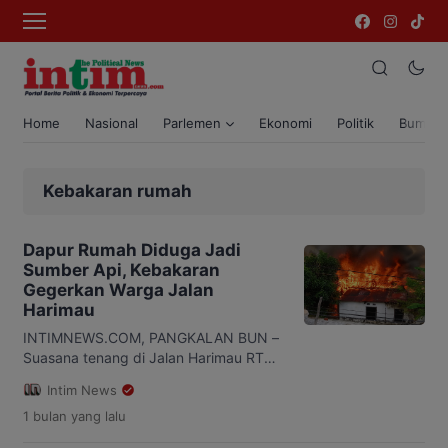
Home
Nasional
Parlemen
Ekonomi
Politik
Bumi T
Kebakaran rumah
Dapur Rumah Diduga Jadi
Sumber Api, Kebakaran
Gegerkan Warga Jalan
Harimau
INTIMNEWS.COM, PANGKALAN BUN –
Suasana tenang di Jalan Harimau RT
01, Kelurahan Sidorejo, Kecamatan Arut
Intim News
Selatan, mendadak berubah menjadi
1 bulan
yang lalu
kepanikan setelah kobaran api melahap
sebuah rumah warga, Minggu