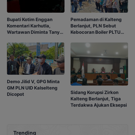
Pemadaman di Kalteng
Bupati Kotim Enggan
Berlanjut, PLN Sebut
Komentari Karhutla,
Kebocoran Boiler PLTU
Wartawan Diminta Tanya
TPI jadi Penyebabnya
ke Gubernur
Demo Jilid V, GPG Minta
GM PLN UID Kalselteng
Sidang Korupsi Zirkon
Dicopot
Kalteng Berlanjut, Tiga
Terdakwa Ajukan Eksepsi
Trending