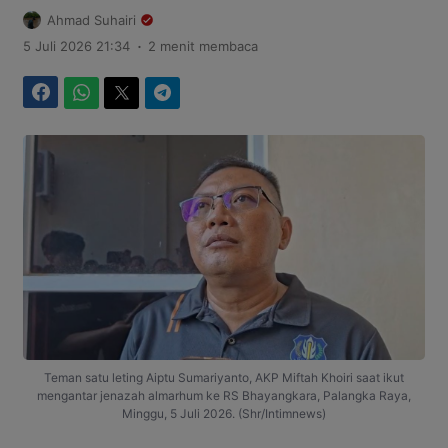
Ahmad Suhairi
.
5 Juli 2026 21:34
2 menit membaca
Facebook
WhatsApp
Twitter
Telegram
Teman satu leting Aiptu Sumariyanto, AKP Miftah Khoiri saat ikut
mengantar jenazah almarhum ke RS Bhayangkara, Palangka Raya,
Minggu, 5 Juli 2026. (Shr/Intimnews)