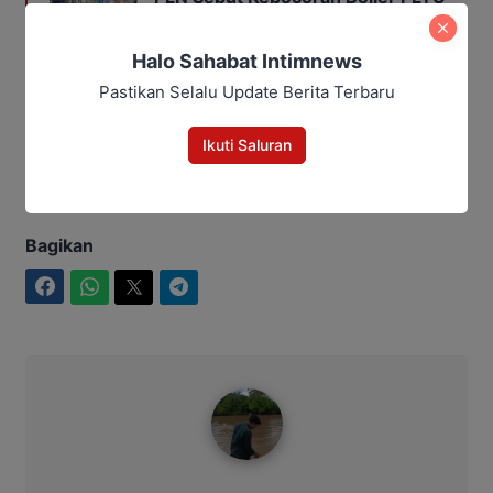
TPI jadi Penyebabnya
Halo Sahabat Intimnews
Pastikan Selalu Update Berita Terbaru
Editor: Andrian
Ikuti Saluran
Aiptu Sumariyanto
Kalteng
katingan
narkoba
Satresnarkoba Polres Katingan
Bagikan
Facebook
WhatsApp
Twitter
Telegram
Ahmad Suhairi