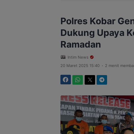
Polres Kobar Ge
Dukung Upaya Ke
Ramadan
Intim News
.
20 Maret 2025 15:40
2 menit memba
Facebook
WhatsApp
Twitter
Telegram