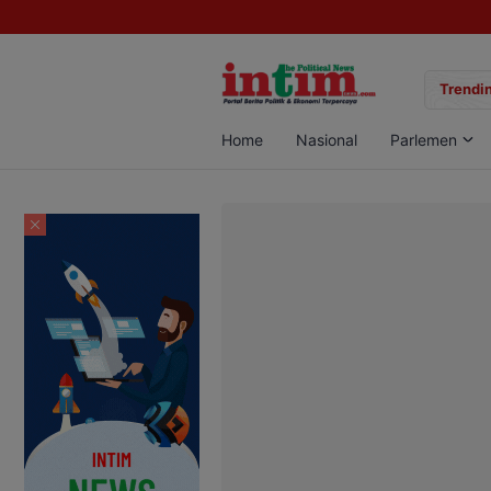
gan Sabu di Pangkalan Bun, Dua Pelaku Diamankan
Trendin
Home
Nasional
Parlemen