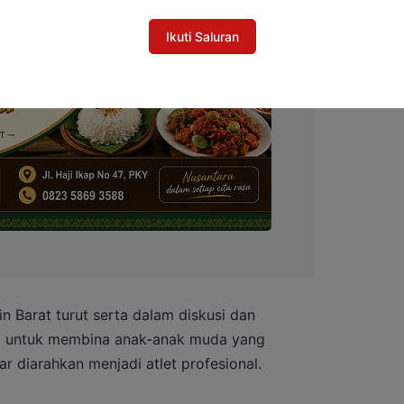
Ikuti Saluran
 Barat turut serta dalam diskusi dan
 untuk membina anak-anak muda yang
ar diarahkan menjadi atlet profesional.