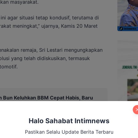
hkan masyarakat.
i agar situasi tetap kondusif, terutama di
rakat meningkat,” ujarnya, Kamis 20 Maret
akalan remaja, Sri Lestari mengungkapkan
usi yang telah didiskusikan, termasuk
omotif.
 Bun Keluhkan BBM Cepat Habis, Baru
BU Sudah Kehabisan Stok
Halo Sahabat Intimnews
Pastikan Selalu Update Berita Terbaru