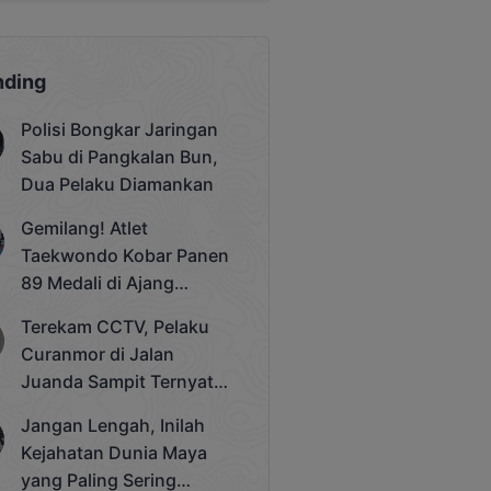
nding
Polisi Bongkar Jaringan
Sabu di Pangkalan Bun,
Dua Pelaku Diamankan
Gemilang! Atlet
Taekwondo Kobar Panen
89 Medali di Ajang
Bergengsi Rektor Unda
Terekam CCTV, Pelaku
Cup 2025
Curanmor di Jalan
Juanda Sampit Ternyata
Seorang PNS
Jangan Lengah, Inilah
Kejahatan Dunia Maya
yang Paling Sering