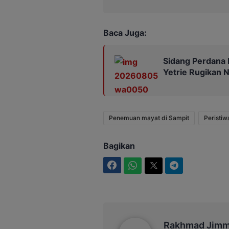
Baca Juga:
Sidang Perdana 
Yetrie Rugikan N
Penemuan mayat di Sampit
Peristiw
Bagikan
Facebook
WhatsApp
Twitter
Telegram
Rakhmad Jimmy
Rakhmad Jim