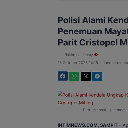
Polisi Alami Ke
Penemuan Mayat 
Parit Cristopel M
Rakhmad Jimmy
.
18 Oktober 2023 14:15
1 menit memb
Facebook
WhatsApp
Twitter
Telegram
Petugas saat akan mema
INTIMNEWS.COM, SAMPIT –
Ap