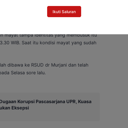
Ikuti Saluran
tuk masalah ini,” tuturnya.
n mayat tampa identitas yang membusuk itu
3.30 WIB. Saat itu kondisi mayat yang sudah
lah dibawa ke RSUD dr Murjani dan telah
ada Selasa sore lalu.
Dugaan Korupsi Pascasarjana UPR, Kuasa
ukan Eksepsi