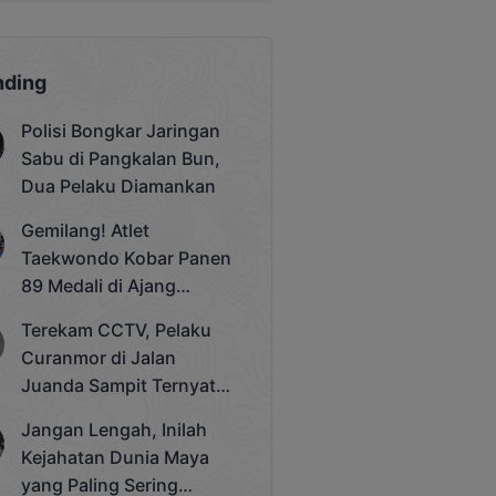
nding
Polisi Bongkar Jaringan
Sabu di Pangkalan Bun,
Dua Pelaku Diamankan
Gemilang! Atlet
Taekwondo Kobar Panen
89 Medali di Ajang
Bergengsi Rektor Unda
Terekam CCTV, Pelaku
Cup 2025
Curanmor di Jalan
Juanda Sampit Ternyata
Seorang PNS
Jangan Lengah, Inilah
Kejahatan Dunia Maya
yang Paling Sering