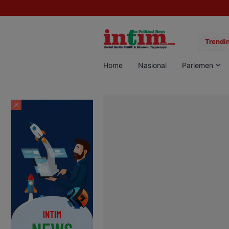
gan Sabu di Pangkalan Bun, Dua Pelaku Diamankan
Trendin
Home
Nasional
Parlemen