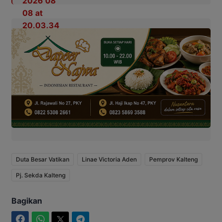
Duta Besar Vatikan
Linae Victoria Aden
Pemprov Kalteng
Pj. Sekda Kalteng
Bagikan
Facebook
WhatsApp
Twitter
Telegram