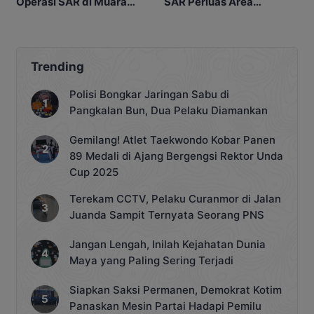
Operasi SAR di Muara
SAR Perluas Area
Sampit Dihentikan
Pencarian di Muara
Sampit
Trending
Polisi Bongkar Jaringan Sabu di
Pangkalan Bun, Dua Pelaku Diamankan
Gemilang! Atlet Taekwondo Kobar Panen
89 Medali di Ajang Bergengsi Rektor Unda
Cup 2025
Terekam CCTV, Pelaku Curanmor di Jalan
Juanda Sampit Ternyata Seorang PNS
Jangan Lengah, Inilah Kejahatan Dunia
Maya yang Paling Sering Terjadi
Siapkan Saksi Permanen, Demokrat Kotim
Panaskan Mesin Partai Hadapi Pemilu