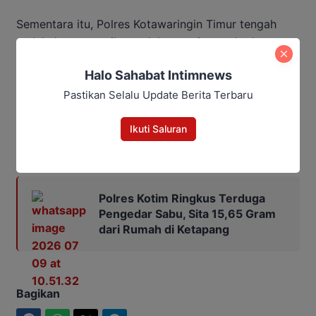
Sementara itu, Polres Kotawaringin Timur tengah
melakukan pemeriksaan laboratorium terhadap
barang bukti yang diduga narkotika jenis sabu
Halo Sahabat Intimnews
tersebut.
Pastikan Selalu Update Berita Terbaru
Penulis: Oktavianto
Editor: Andrian
Ikuti Saluran
Baca Juga:
Polres Kotim Ringkus Terduga
Pengedar Sabu, Sita 15,65 Gram
dari Rumah di Ketapang
Bagikan