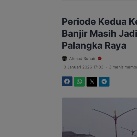
Periode Kedua K
Banjir Masih Jadi
Palangka Raya
Ahmad Suhairi
.
10 Januari 2026 17:03
3 menit memb
Facebook
WhatsApp
Twitter
Telegram