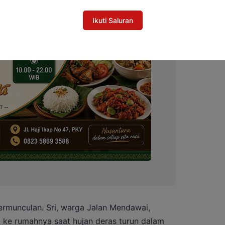
Ikuti Saluran
ermunculan. Sri, warga Jalan Mendawai,
 ke rumahnya saat hujan deras turun dalam