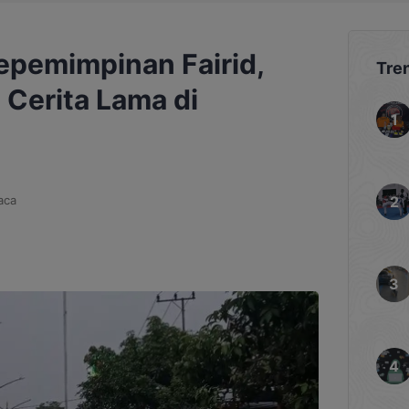
epemimpinan Fairid,
Tre
 Cerita Lama di
aca