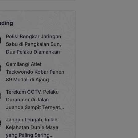
nding
Polisi Bongkar Jaringan
Sabu di Pangkalan Bun,
Dua Pelaku Diamankan
Gemilang! Atlet
Taekwondo Kobar Panen
89 Medali di Ajang
Bergengsi Rektor Unda
Terekam CCTV, Pelaku
Cup 2025
Curanmor di Jalan
Juanda Sampit Ternyata
Seorang PNS
Jangan Lengah, Inilah
Kejahatan Dunia Maya
yang Paling Sering