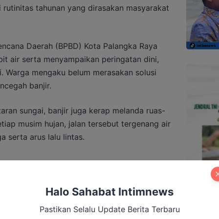
i rutinitas tahunan yang dirasakan masyarakat
ncana Daerah (BPBD) Kota Palangka Raya
t air serta menyampaikan peringatan dini,
ari. Warga mengaku belum merasakan solusi
cegah banjir.
ran sungai, banjir juga kerap melanda ruas-
tiap musim hujan, jalan tersebut tergenang air
serta arus lalu lintas.
ggan Komentari Karhutla, Wartawan
Halo Sahabat Intimnews
e Gubernur
Pastikan Selalu Update Berita Terbaru