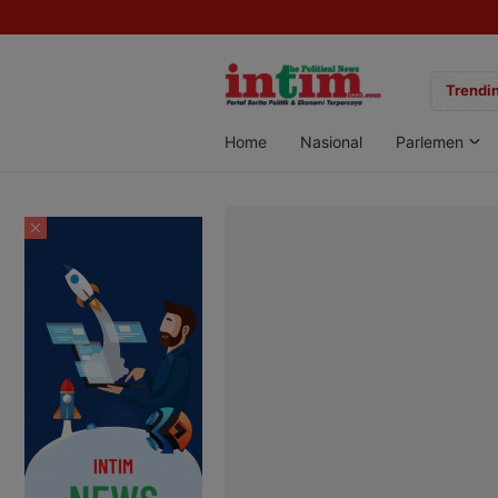
gan Sabu di Pangkalan Bun, Dua Pelaku Diamankan
Trendin
Home
Nasional
Parlemen