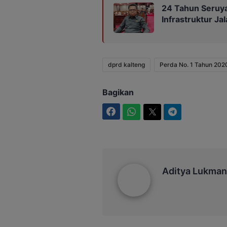
24 Tahun Seruy
Infrastruktur Ja
dprd kalteng
Perda No. 1 Tahun 202
Bagikan
Facebook
WhatsApp
Twitter
Telegram
Aditya Lukmantoro
Aditya Lukman