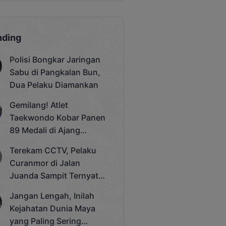
nding
Polisi Bongkar Jaringan
Sabu di Pangkalan Bun,
Dua Pelaku Diamankan
Gemilang! Atlet
Taekwondo Kobar Panen
89 Medali di Ajang
Bergengsi Rektor Unda
Terekam CCTV, Pelaku
Cup 2025
Curanmor di Jalan
Juanda Sampit Ternyata
Seorang PNS
Jangan Lengah, Inilah
Kejahatan Dunia Maya
yang Paling Sering