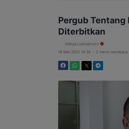
Pergub Tentang 
Diterbitkan
Aditya Lukmantoro
.
18 Mei 2021 14:35
2 menit membaca
Facebook
WhatsApp
Twitter
Telegram