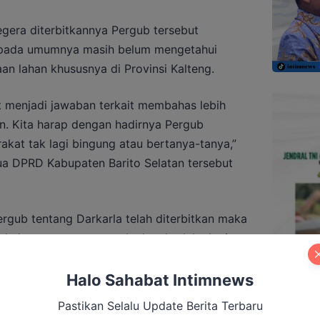
gera diterbitkannya Pergub tersebut
t pada umumnya masih belum mengetahui
an lahan khususnya di Provinsi Kalteng.
t menjadi jawaban terkait membahas lebih
an. Kita harap dengan hadirnya Pergub
kat tak lagi bingung atau bertanya-tanya,”
ua DPRD Kabupaten Barito Selatan tersebut
gub tentang Darkarla telah diterbitkan maka
hal serupa tentunya tak akan berlaku lagi,
ang baru.
Halo Sahabat Intimnews
Pastikan Selalu Update Berita Terbaru