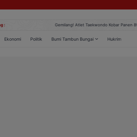
g :
Gemilang! Atlet Taekwondo Kobar Panen 89 Medali di Ajang Berge
Ekonomi
Politik
Bumi Tambun Bungai
Hukrim
Lif