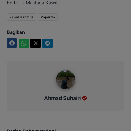
Editor : Maulana Kawit
Rapat Banmus
Raperda
Bagikan
Facebook
WhatsApp
Twitter
Telegram
Ahmad Suhairi
Ahmad Suhairi