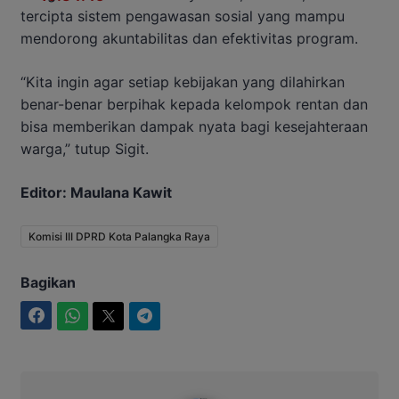
tercipta sistem pengawasan sosial yang mampu
mendorong akuntabilitas dan efektivitas program.
“Kita ingin agar setiap kebijakan yang dilahirkan
benar-benar berpihak kepada kelompok rentan dan
bisa memberikan dampak nyata bagi kesejahteraan
warga,” tutup Sigit.
Editor: Maulana Kawit
Komisi III DPRD Kota Palangka Raya
Bagikan
Facebook
WhatsApp
Twitter
Telegram
Ahmad Suhairi