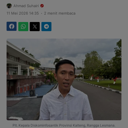
Ahmad Suhairi
.
11 Mei 2026 14:35
2 menit membaca
Facebook
WhatsApp
Twitter
Telegram
Plt. Kepala Diskominfosantik Provinsi Kalteng, Rangga Lesmana.