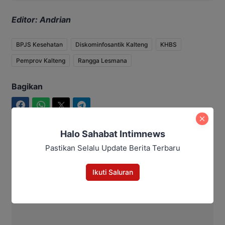
Editor: Andrian
BPJS Kesehatan
Diskominfosantik Kalteng
KHBS
Pemprov Kalteng
Rangga Lesmana
Bagikan
Facebook
WhatsApp
Twitter
Telegram
Halo Sahabat Intimnews
Pastikan Selalu Update Berita Terbaru
Ahmad Suhairi
Ikuti Saluran