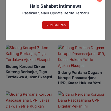
Halo Sahabat Intimnews
IntimNews2
Pastikan Selalu Update Berita Terbaru
Ikuti Saluran
Berita Rekomendasi
Sidang Korupsi Zirkon
Kalteng Berlanjut, Tiga
Sidang Perdana Dugaan
Terdakwa Ajukan Eksepsi
Korupsi Pascasarjana
UPR, Kuasa Hukum Yetrie
Ajukan Eksepsi