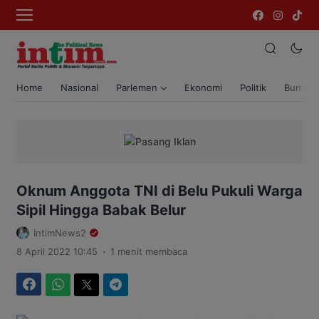
Home
Nasional
Parlemen
Ekonomi
Politik
Bumi T
Oknum Anggota TNI di Belu Pukuli Warga
Sipil Hingga Babak Belur
IntimNews2
.
8 April 2022 10:45
1 menit membaca
Facebook
WhatsApp
Twitter
Telegram