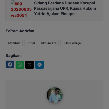
Sidang Perdana Dugaan Korupsi
Pascasarjana UPR, Kuasa Hukum
Yetrie Ajukan Eksepsi
Editor: Andrian
Atambua
Brutal
Oknum TNI
Pukuli Warga
Bagikan
Facebook
WhatsApp
Twitter
Telegram
IntimNews2