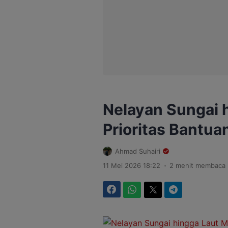
Nelayan Sungai 
Prioritas Bantu
Ahmad Suhairi
.
11 Mei 2026 18:22
2 menit membaca
Facebook
WhatsApp
Twitter
Telegram