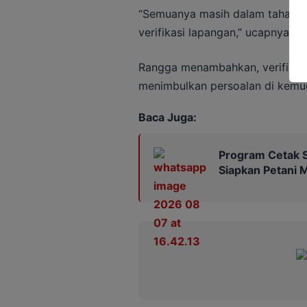
“Semuanya masih dalam tahap pe
verifikasi lapangan,” ucapnya.
Rangga menambahkan, verifikasi
menimbulkan persoalan di kemud
Baca Juga:
Program Cetak S
Siapkan Petani 