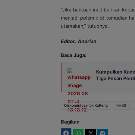
“Jika bantuan ini diberikan kepa
menjadi polemik di kemudian har
utamakan,” tutupnya.
Editor: Andrian
Baca Juga:
Kumpulkan Kades
Tiga Pesan Pent
Diskominfosantik Kalteng
KHBS
Bagikan
Facebook
WhatsApp
Twitter
Telegram