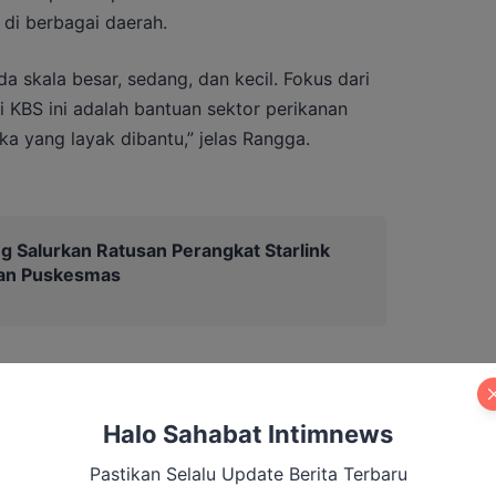
di berbagai daerah.
da skala besar, sedang, dan kecil. Fokus dari
 KBS ini adalah bantuan sektor perikanan
ka yang layak dibantu,” jelas Rangga.
g Salurkan Ratusan Perangkat Starlink
dan Puskesmas
pkan di antaranya berupa alat tangkap dan
 lainnya. Namun sebelum bantuan disalurkan,
Halo Sahabat Intimnews
 melalui proses verifikasi lapangan agar
Pastikan Selalu Update Berita Terbaru