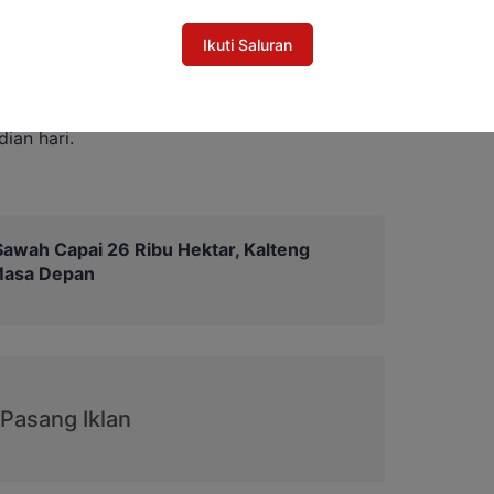
najaman data dan pasti melalui proses
Ikuti Saluran
 penting dilakukan agar bantuan tidak
ian hari.
awah Capai 26 Ribu Hektar, Kalteng
Masa Depan