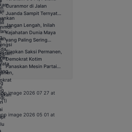
Cup 2025
Curanmor di Jalan
Juanda Sampit Ternyata
Seorang PNS
Jangan Lengah, Inilah
Kejahatan Dunia Maya
yang Paling Sering
Terjadi
Siapkan Saksi Permanen,
Demokrat Kotim
Panaskan Mesin Partai
Hadapi Pemilu 2029