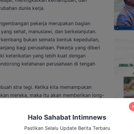
elajar, meningkatkan kemampuan, dan
ubahan dunia kerja.
ngembangan pekerja merupakan bagian
 yang sehat, manusiawi, dan berkelanjutan.
erkembang bukan semata bentuk kepedulian,
panjang bagi perusahaan. Pekerja yang diberi
i keterikatan yang lebih kuat dengan
endorong ketahanan perusahaan di tengah
sebuah stra tegi. Ketika kita memampukan
akan mereka, maka itu akan memberikan long-
m jangka panjang,” ujar Yassierli.
Halo Sahabat Intimnews
erasa didukung tidak hanya menjalankan tugas
emiliki semangat, rasa memiliki, dan
Pastikan Selalu Update Berita Terbaru