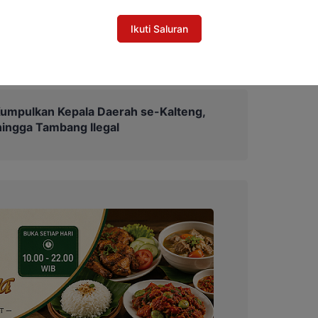
si lebih. Karena itu, perusahaan perlu
yang membuat pekerja merasa perannya
Ikuti Saluran
umpulkan Kepala Daerah se-Kalteng,
hingga Tambang Ilegal