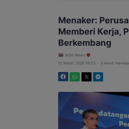
Menaker: Perus
Memberi Kerja, P
Berkembang
Intim News
.
12 Maret 2026 19:23
3 menit memba
Facebook
WhatsApp
Twitter
Telegram