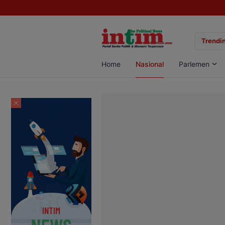
gan Sabu di Pangkalan Bun, Dua Pelaku Diamankan
Trendin
Home
Nasional
Parlemen