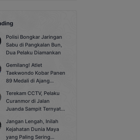
nding
Polisi Bongkar Jaringan
Sabu di Pangkalan Bun,
Dua Pelaku Diamankan
Gemilang! Atlet
Taekwondo Kobar Panen
89 Medali di Ajang
Bergengsi Rektor Unda
Terekam CCTV, Pelaku
Cup 2025
Curanmor di Jalan
Juanda Sampit Ternyata
Seorang PNS
Jangan Lengah, Inilah
Kejahatan Dunia Maya
yang Paling Sering