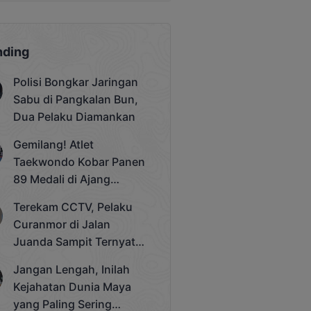
nding
Polisi Bongkar Jaringan
Sabu di Pangkalan Bun,
Dua Pelaku Diamankan
Gemilang! Atlet
Taekwondo Kobar Panen
89 Medali di Ajang
Bergengsi Rektor Unda
Terekam CCTV, Pelaku
Cup 2025
Curanmor di Jalan
Juanda Sampit Ternyata
Seorang PNS
Jangan Lengah, Inilah
Kejahatan Dunia Maya
yang Paling Sering