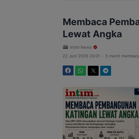
Membaca Pemba
Lewat Angka
Intim News
.
22 Juni 2026 20:01
5 menit membac
Facebook
WhatsApp
Twitter
Telegram