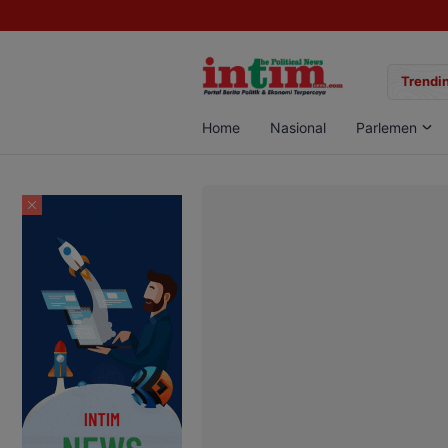
gan Sabu di Pangkalan Bun, Dua Pelaku Diamankan
Trendin
Home
Nasional
Parlemen