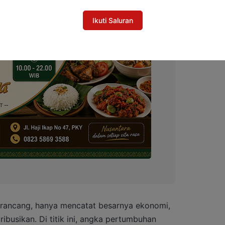
Ikuti Saluran
rancang, hanya mencatat besarnya ekonomi,
ibusikan. Di titik ini, angka pertumbuhan