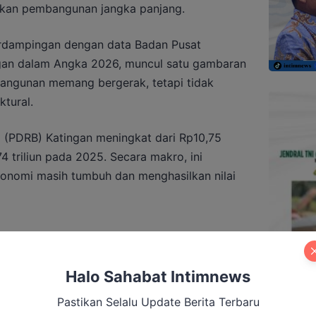
akan pembangunan jangka panjang.
berdampingan dengan data Badan Pusat
ngan dalam Angka 2026, muncul satu gambaran
angunan memang bergerak, tetapi tidak
tural.
 (PDRB) Katingan meningkat dari Rp10,75
4 triliun pada 2025. Secara makro, ini
onomi masih tumbuh dan menghasilkan nilai
ulai Dipanaskan: Membaca Pergeseran
Halo Sahabat Intimnews
 Katingan Menuju 2029 (Bagian I)
Pastikan Selalu Update Berita Terbaru