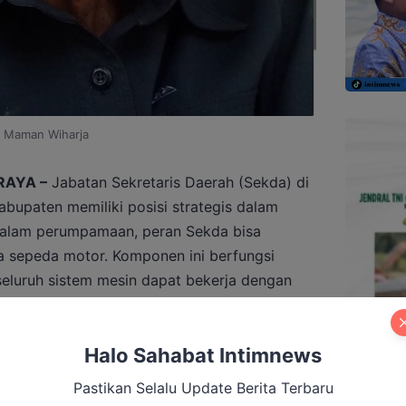
Maman Wiharja
RAYA –
Jabatan Sekretaris Daerah (Sekda) di
abupaten memiliki posisi strategis dalam
Dalam perumpamaan, peran Sekda bisa
da sepeda motor. Komponen ini berfungsi
eluruh sistem mesin dapat bekerja dengan
menjadi pemicu geraknya roda pemerintahan.
i Dalam Negeri (Permendagri) Nomor 91
Halo Sahabat Intimnews
an Tata Kerja Sekretariat Daerah Provinsi,
Pastikan Selalu Update Berita Terbaru
inggi perangkat daerah yang bertanggung