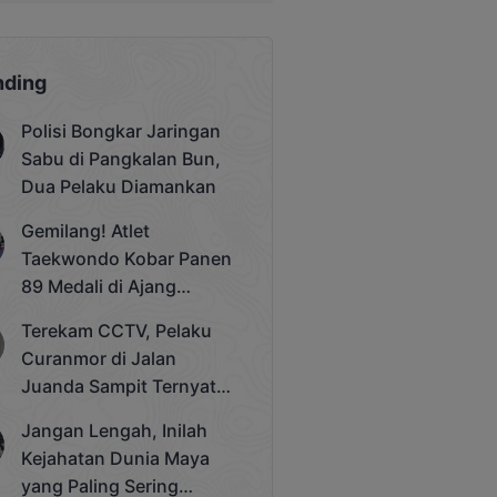
nding
Polisi Bongkar Jaringan
Sabu di Pangkalan Bun,
Dua Pelaku Diamankan
Gemilang! Atlet
Taekwondo Kobar Panen
89 Medali di Ajang
Bergengsi Rektor Unda
Terekam CCTV, Pelaku
Cup 2025
Curanmor di Jalan
Juanda Sampit Ternyata
Seorang PNS
Jangan Lengah, Inilah
Kejahatan Dunia Maya
yang Paling Sering