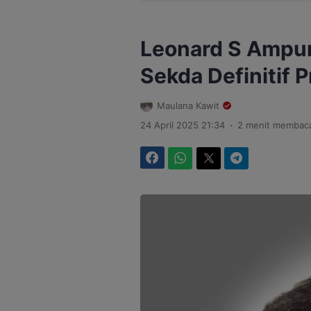
Leonard S Ampung
Sekda Definitif P
Maulana Kawit
.
24 April 2025 21:34
2 menit membac
Facebook
WhatsApp
Twitter
Telegram