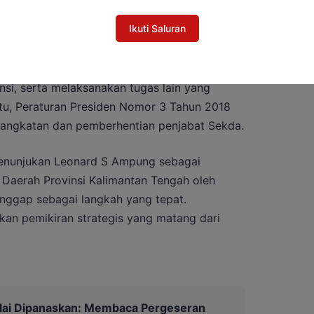
an tugas-tugas pemerintahan provinsi.
Ikuti Saluran
ovinsi meliputi memimpin dan mengendalikan
erah, mengoordinasikan urusan pemerintahan
si, serta melaksanakan tugas lain yang
 itu, Peraturan Presiden Nomor 3 Tahun 2018
angkatan dan pemberhentian penjabat Sekda.
penunjukan Leonard S Ampung sebagai
s Daerah Provinsi Kalimantan Tengah oleh
anggap sebagai langkah yang tepat.
nkan pemikiran strategis yang matang dari
ulai Dipanaskan: Membaca Pergeseran