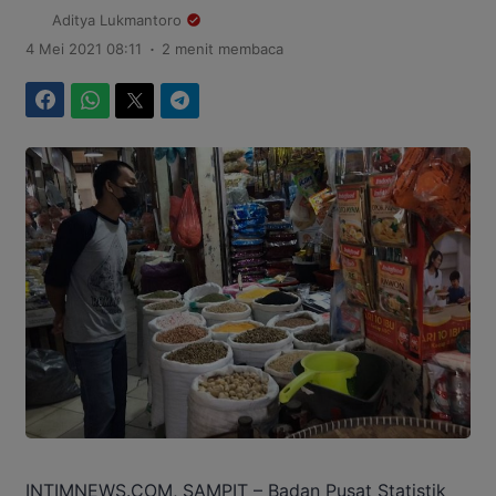
Aditya Lukmantoro
.
4 Mei 2021 08:11
2 menit membaca
Facebook
WhatsApp
Twitter
Telegram
INTIMNEWS.COM, SAMPIT – Badan Pusat Statistik