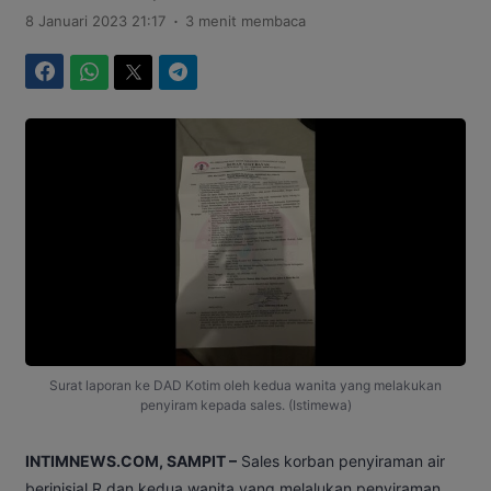
.
8 Januari 2023 21:17
3 menit membaca
Facebook
WhatsApp
Twitter
Telegram
Surat laporan ke DAD Kotim oleh kedua wanita yang melakukan
penyiram kepada sales. (Istimewa)
INTIMNEWS.COM, SAMPIT –
Sales korban penyiraman air
berinisial R dan kedua wanita yang melalukan penyiraman