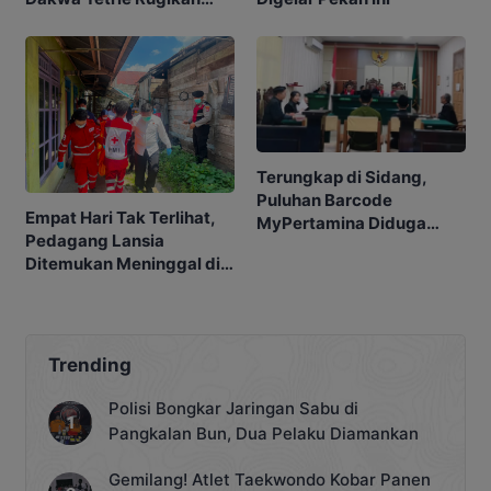
Negara Rp2,4 Miliar
Terungkap di Sidang,
Puluhan Barcode
Empat Hari Tak Terlihat,
MyPertamina Diduga
Pedagang Lansia
untuk Pelangsiran BBM di
Ditemukan Meninggal di
Kobar
Barakan
Trending
Polisi Bongkar Jaringan Sabu di
Pangkalan Bun, Dua Pelaku Diamankan
Gemilang! Atlet Taekwondo Kobar Panen