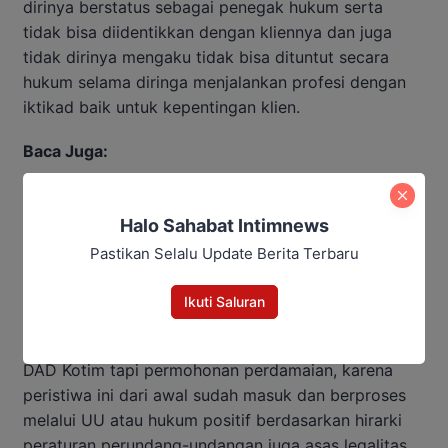
dirinya berstatus sebagai penegak hukum serta
tidak bisa diidentikkan dengan kliennya dan juga
tidak dirinya mengaku tidak bisa dituntut secara
hukum selama diringa menjalankan profesi dengan
iktikad baik untuk kepentingan klien.
Baca Juga:
Sidang Perdana Korupsi Dana
Halo Sahabat Intimnews
Pascasarjana UPR Digelar Pekan
Ini
Pastikan Selalu Update Berita Terbaru
Ikuti Saluran
“Kalo memang pelaku penyiraman tersebut berniat
untuk berdamai bukan laporan yang disampaikan ke
DAD Kotim tapi permohonan perdamaian, karena
peristiwa ini dari awal sudah masuk dan berproses
melalui UU atau hukum positif berdasarkan hirarki
peraturan perundang-undangan juga asas legalitas