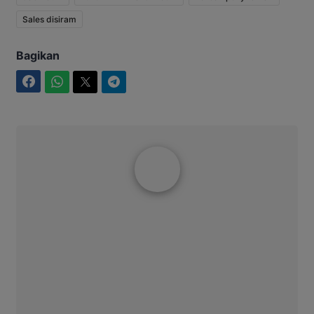
Sales disiram
Bagikan
Facebook
WhatsApp
Twitter
Telegram
Rakhmad Jimmy