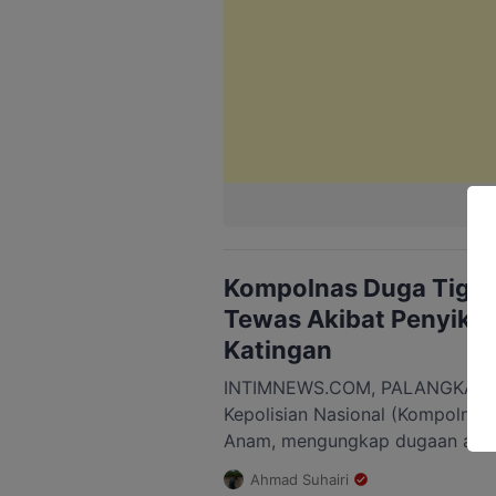
Kompolnas Duga Tiga 
Tewas Akibat Penyiksa
Katingan
INTIMNEWS.COM, PALANGKA RA
Kepolisian Nasional (Kompolna
Anam, mengungkap dugaan adan
tiga personel Polres Katingan y
Ahmad Suhairi
penggerebekan bandar narkoba