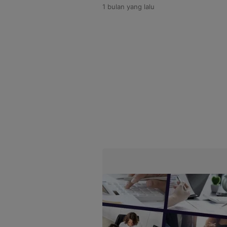
1 bulan
yang lalu
Kalemei, Kecamatan Katingan Te
Pernyataan itu disampaikan Ana
bersama Kepala Kepolisian Daer
Tengah (Kalteng), Irjen Pol […]