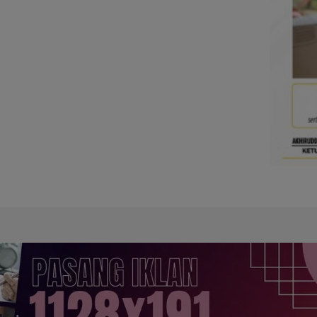
ngah beberapa waktu lalu.
m saat konferensi pers
ah (Kapolda) Kalimantan