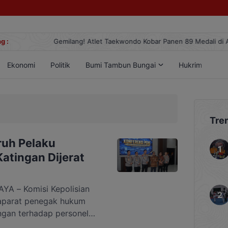
g :
Gemilang! Atlet Taekwondo Kobar Panen 89 Medali di Ajang Berge
Ekonomi
Politik
Bumi Tambun Bungai
Hukrim
Lif
Tre
ruh Pelaku
Katingan Dijerat
 – Komisi Kepolisian
aparat penegak hukum
ngan terhadap personel
aat operasi