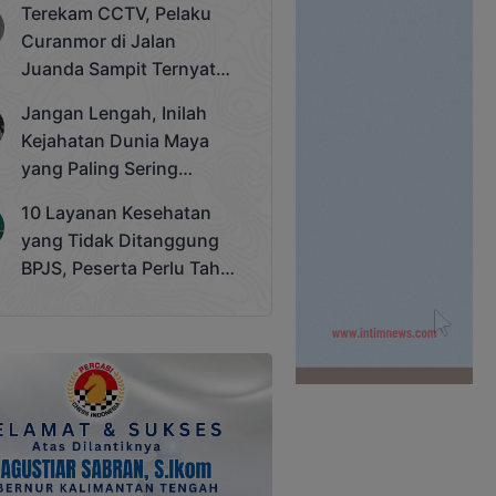
Terekam CCTV, Pelaku
Cup 2025
Curanmor di Jalan
Juanda Sampit Ternyata
Seorang PNS
Jangan Lengah, Inilah
Kejahatan Dunia Maya
yang Paling Sering
Terjadi
10 Layanan Kesehatan
yang Tidak Ditanggung
BPJS, Peserta Perlu Tahu
Saat Darurat IGD