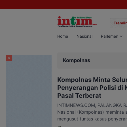
gan Sabu di Pangkalan Bun, Dua Pelaku Diamankan
Trendin
Home
Nasional
Parlemen
Kompolnas
Kompolnas Minta Selu
Penyerangan Polisi di 
Pasal Terberat
INTIMNEWS.COM, PALANGKA RAYA
Nasional (Kompolnas) meminta 
mengusut tuntas kasus penyera
Satresnarkoba Polres Katingan s