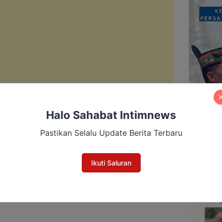
Halo Sahabat Intimnews
Anggota Polri
Pastikan Selalu Update Berita Terbaru
an saat Operasi di
Ikuti Saluran
YA – Anggota Komisi
s), Mochammad Choirul
ya penyiksaan terhadap
ang gugur saat operasi
 di Desa Tumbang