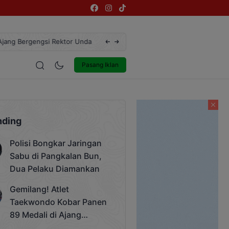
ngsi Rektor Unda Cup 2025
Terekam CCTV, Pelaku Curanmor di Jalan 
estyle
Entertainment
Pasang Iklan
nding
Polisi Bongkar Jaringan
Sabu di Pangkalan Bun,
Dua Pelaku Diamankan
Gemilang! Atlet
Taekwondo Kobar Panen
89 Medali di Ajang
Bergengsi Rektor Unda