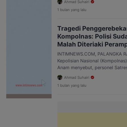
Ahmad Suhairi
penggerebekan bandar narkoba
1 bulan
yang lalu
Kalemei, Kecamatan Katingan Te
Anggota Kompolnas, Mochammad
meninjau lokasi kejadian bersam
Tragedi Penggerebeka
Daerah (Kapolda) Kalimantan Ten
Kompolnas: Polisi Suda
[…]
Malah Diteriaki Peram
INTIMNEWS.COM, PALANGKA RA
Kepolisian Nasional (Kompolna
Anam menyebut, personel Satres
telah menjalankan prosedur saa
Ahmad Suhairi
penangkapan terduga bandar n
1 bulan
yang lalu
Kalemei, Kecamatan Katingan Te
Pernyataan itu disampaikan Ana
lokasi kejadian bersama Kepala 
(Kapolda) Kalimantan Tengah (Kal