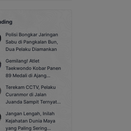
nding
Polisi Bongkar Jaringan
Sabu di Pangkalan Bun,
Dua Pelaku Diamankan
Gemilang! Atlet
Taekwondo Kobar Panen
89 Medali di Ajang
Bergengsi Rektor Unda
Terekam CCTV, Pelaku
Cup 2025
Curanmor di Jalan
Juanda Sampit Ternyata
Seorang PNS
Jangan Lengah, Inilah
Kejahatan Dunia Maya
yang Paling Sering