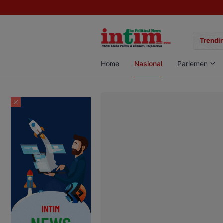
gan Sabu di Pangkalan Bun, Dua Pelaku Diamankan
Trendin
Home
Nasional
Parlemen