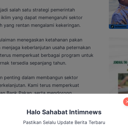
di salah satu strategi pemerintah
klim yang dapat memengaruhi sektor
ah yang rentan mengalami kekeringan.
Sulaiman menegaskan ketahanan pakan
 menjaga keberlanjutan usaha peternakan
ah terus memperkuat berbagai program untuk
nak tersedia sepanjang tahun.
an penting dalam membangun sektor
rkelanjutan. Kami terus memperkuat
n Bank Pakan, serta mendorong
agar peternak tetap dapat berproduksi
Halo Sahabat Intimnews
Pastikan Selalu Update Berita Terbaru