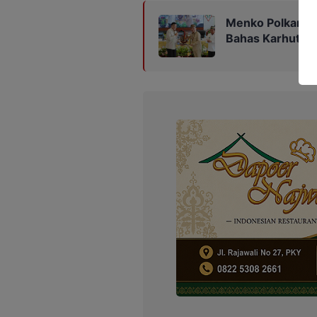
Menko Polkam K
Bahas Karhutla 