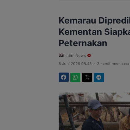
Kemarau Dipredik
Kementan Siapka
Peternakan
Intim News
.
5 Juni 2026 06:48
3 menit membaca
Facebook
WhatsApp
Twitter
Telegram