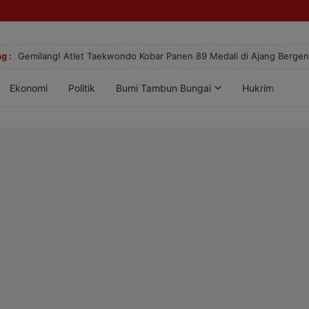
25
g :
Terekam CCTV, Pelaku Curanmor di Jalan Juanda Sampit Ternyata
Ekonomi
Politik
Bumi Tambun Bungai
Hukrim
Lif