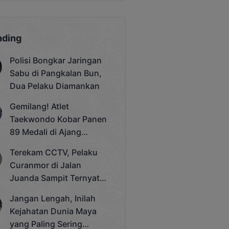
nding
Polisi Bongkar Jaringan
Sabu di Pangkalan Bun,
Dua Pelaku Diamankan
Gemilang! Atlet
Taekwondo Kobar Panen
89 Medali di Ajang
Bergengsi Rektor Unda
Terekam CCTV, Pelaku
Cup 2025
Curanmor di Jalan
Juanda Sampit Ternyata
Seorang PNS
Jangan Lengah, Inilah
Kejahatan Dunia Maya
yang Paling Sering