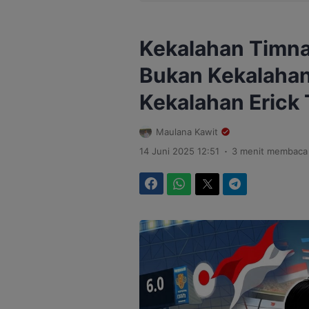
Kekalahan Timna
Bukan Kekalahan
Kekalahan Erick 
Maulana Kawit
.
14 Juni 2025 12:51
3 menit membaca
Facebook
WhatsApp
Twitter
Telegram