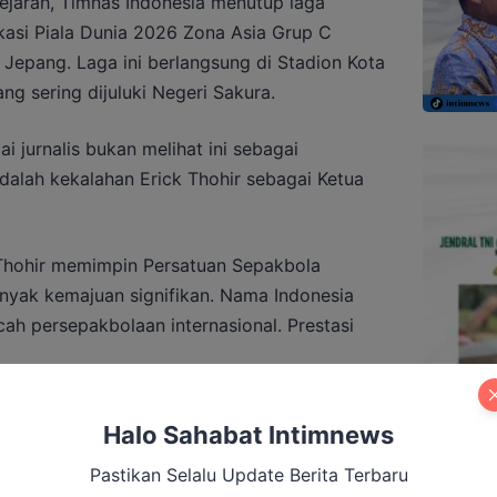
ejarah, Timnas Indonesia menutup laga
fikasi Piala Dunia 2026 Zona Asia Grup C
 Jepang. Laga ini berlangsung di Stadion Kota
g sering dijuluki Negeri Sakura.
jurnalis bukan melihat ini sebagai
adalah kekalahan Erick Thohir sebagai Ketua
k Thohir memimpin Persatuan Sepakbola
anyak kemajuan signifikan. Nama Indonesia
cah persepakbolaan internasional. Prestasi
Halo Sahabat Intimnews
ulai Dipanaskan: Membaca Pergeseran
Pastikan Selalu Update Berita Terbaru
 Katingan Menuju 2029 (Bagian I)