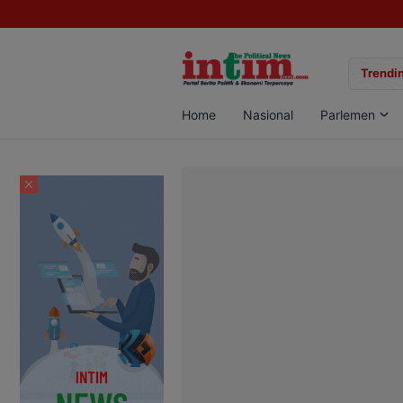
ekwondo Kobar Panen 89 Medali di Ajang Bergengsi Rektor Unda Cup 20
Trendin
Home
Nasional
Parlemen