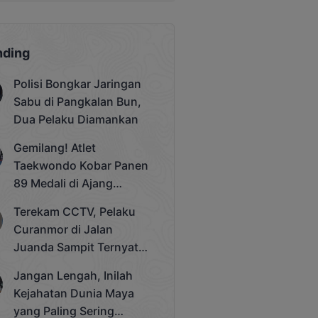
nding
Polisi Bongkar Jaringan
Sabu di Pangkalan Bun,
Dua Pelaku Diamankan
Gemilang! Atlet
Taekwondo Kobar Panen
89 Medali di Ajang
Bergengsi Rektor Unda
Terekam CCTV, Pelaku
Cup 2025
Curanmor di Jalan
Juanda Sampit Ternyata
Seorang PNS
Jangan Lengah, Inilah
Kejahatan Dunia Maya
yang Paling Sering