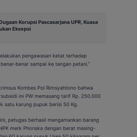
Dugaan Korupsi Pascasarjana UPR, Kuasa
ukan Eksepsi
elakukan pengawasan ketat terhadap
r benar-benar sampai ke tangan petani,”
skrimsus Kombes Pol Rimsyahtono bahwa
rsubsidi ini PW memasang tarif Rp. 250.000
uk satu karung pupuk berisi 50 Kg.
 ini, petugas berhasil mengamankan barang
 NPK merk Phonska dengan berat masing-
dan 60 karung pupuk Urea 50 kilogram per