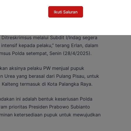
Ikuti Saluran
 Ditreskrimsus melalui Subdit I/Indag segera
intensif kepada pelaku,” terang Erlan, dalam
rimsus Polda setempat, Senin (28/4/2025).
kan aksinya pelaku PW menjual pupuk
n Urea yang berasal dari Pulang Pisau, untuk
i Kalteng termasuk di Kota Palangka Raya.
dakan ini adalah bentuk keseriusan Polda
am prioritas Presiden Prabowo Subianto
minan ketersediaan pupuk untuk mewujudkan