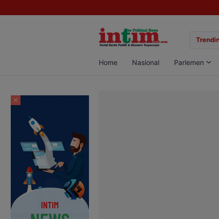
gan Sabu di Pangkalan Bun, Dua Pelaku Diamankan
Trendin
Home
Nasional
Parlemen