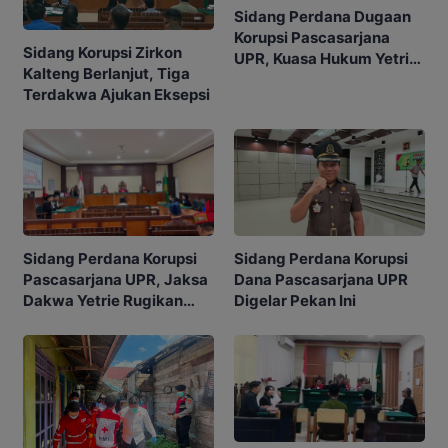
Sidang Perdana Dugaan
Korupsi Pascasarjana
Sidang Korupsi Zirkon
UPR, Kuasa Hukum Yetrie
Kalteng Berlanjut, Tiga
Ajukan Eksepsi
Terdakwa Ajukan Eksepsi
Sidang Perdana Korupsi
Sidang Perdana Korupsi
Pascasarjana UPR, Jaksa
Dana Pascasarjana UPR
Dakwa Yetrie Rugikan
Digelar Pekan Ini
Negara Rp2,4 Miliar