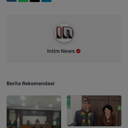
Intim News
Intim News
Berita Rekomendasi