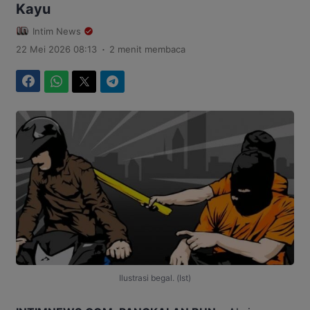
Kayu
Intim News
.
22 Mei 2026 08:13
2 menit membaca
Facebook
WhatsApp
Twitter
Telegram
Ilustrasi begal. (Ist)