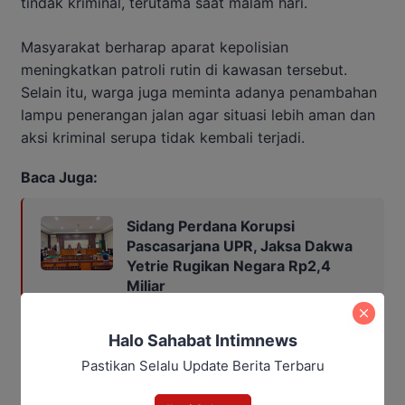
tindak kriminal, terutama saat malam hari.
Masyarakat berharap aparat kepolisian
meningkatkan patroli rutin di kawasan tersebut.
Selain itu, warga juga meminta adanya penambahan
lampu penerangan jalan agar situasi lebih aman dan
aksi kriminal serupa tidak kembali terjadi.
Baca Juga:
Sidang Perdana Korupsi
Pascasarjana UPR, Jaksa Dakwa
Yetrie Rugikan Negara Rp2,4
Miliar
Halo Sahabat Intimnews
Pastikan Selalu Update Berita Terbaru