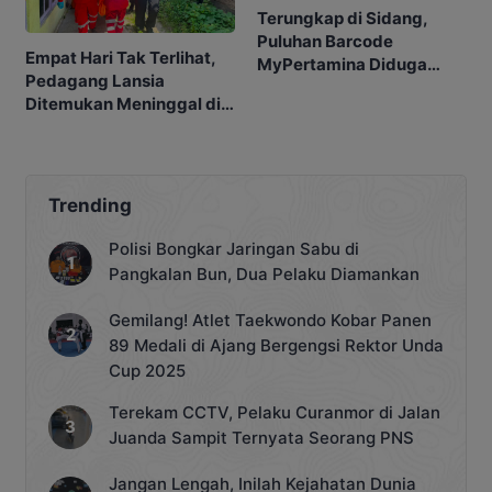
Terungkap di Sidang,
Puluhan Barcode
Empat Hari Tak Terlihat,
MyPertamina Diduga
Pedagang Lansia
untuk Pelangsiran BBM di
Ditemukan Meninggal di
Kobar
Barakan
Trending
Polisi Bongkar Jaringan Sabu di
Pangkalan Bun, Dua Pelaku Diamankan
Gemilang! Atlet Taekwondo Kobar Panen
89 Medali di Ajang Bergengsi Rektor Unda
Cup 2025
Terekam CCTV, Pelaku Curanmor di Jalan
Juanda Sampit Ternyata Seorang PNS
Jangan Lengah, Inilah Kejahatan Dunia