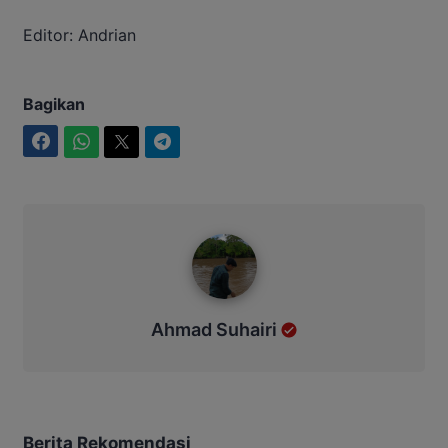
Editor: Andrian
Bagikan
Facebook
WhatsApp
Twitter
Telegram
Ahmad Suhairi
Ahmad Suhairi
Berita Rekomendasi