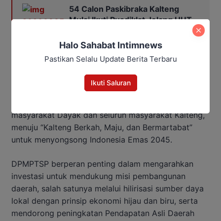
54 Calon Paskibraka Kalteng
Mulai Ikuti Pusdiklat Jelang HUT
ke-81 RI
Halo Sahabat Intimnews
Pastikan Selalu Update Berita Terbaru
Realisasi investasi yang terus meningkat ini juga
sejalan dengan visi Gubernur Kalteng H. Agustuar
Ikuti Saluran
Sabran dan Wakil Gubernur (Wagub) H. Edy Pratowo
dalam meningkatkan harkat dan martabat
masyarakat Dayak dan seluruh masyarakat Kalteng,
menuju “Kalteng Berkah, Maju, dan Bermartabat”
untuk menyongsong Indonesia Emas 2045.
DPMPTSP berperan penting dalam mengarahkan
investasi untuk mendukung misi pembangunan
daerah, salah satunya melalui hilirisasi sumber daya
lokal dengan prinsip ekonomi hijau dan biru, serta
mendorong peningkatan Pendapatan Asli Daerah