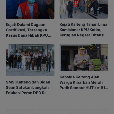
Kejati Kalteng Tahan Lima
Kejati Dalami Dugaan
Komisioner KPU Kotim,
Gratifikasi, Tersangka
Kerugian Negara Ditaksir
Kasus Dana Hibah KPU
Capai Rp10 M
Kotim Bisa Bertambah
Kapolda Kalteng Ajak
SMSI Kalteng dan Bidan
Warga Kibarkan Merah
Sean Satukan Langkah
Putih Sambut HUT ke-81
Edukasi Peran DPD RI
RI