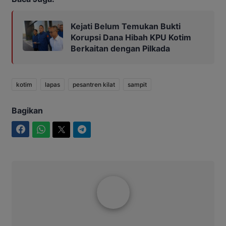
Kejati Belum Temukan Bukti
Korupsi Dana Hibah KPU Kotim
Berkaitan dengan Pilkada
kotim
lapas
pesantren kilat
sampit
Bagikan
Facebook
WhatsApp
Twitter
Telegram
Aditya Lukmantoro