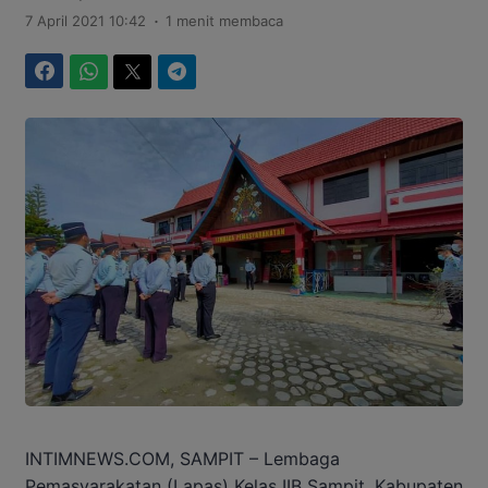
.
7 April 2021 10:42
1 menit membaca
Facebook
WhatsApp
Twitter
Telegram
INTIMNEWS.COM, SAMPIT – Lembaga
Pemasyarakatan (Lapas) Kelas IIB Sampit, Kabupaten