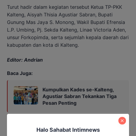
Turut hadir dalam kegiatan tersebut Ketua TP-PKK
Kalteng, Aisyah Thisia Agustiar Sabran, Bupati
Gunung Mas Jaya S. Monong, Wakil Bupati Efrensia
L.P. Umbing, Pj. Sekda Kalteng, Linae Victoria Aden,
unsur Forkopimda, serta sejumlah kepala daerah dari
kabupaten dan kota di Kalteng.
Editor: Andrian
Baca Juga:
Kumpulkan Kades se-Kalteng,
Agustiar Sabran Tekankan Tiga
Pesan Penting
agustiar sabran
gubernur kalteng
Halo Sahabat Intimnews
Hari Jadi ke-24 Kabupaten Gunung Mas
Pemprov Kalteng