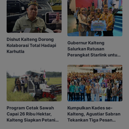
Dishut Kalteng Dorong
Gubernur Kalteng
Kolaborasi Total Hadapi
Salurkan Ratusan
Karhutla
Perangkat Starlink untuk
Sekolah dan Puskesmas
Program Cetak Sawah
Kumpulkan Kades se-
Capai 26 Ribu Hektar,
Kalteng, Agustiar Sabran
Kalteng Siapkan Petani
Tekankan Tiga Pesan
Masa Depan
Penting