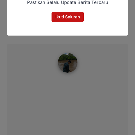
Pastikan Selalu Update Berita Terbaru
Bagikan
Ikuti Saluran
Facebook
WhatsApp
Twitter
Telegram
Ahmad Suhairi