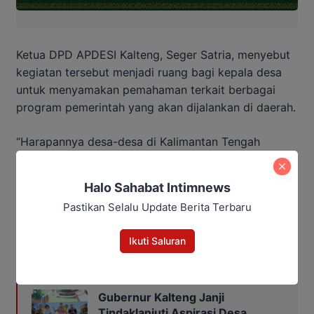
Ketua DPD APDESI Kalteng, Seger Satria, menyebut
kegiatan tersebut menjadi ruang bagi kepala desa
untuk menyamakan pemahaman terkait berbagai
program pemerintah yang akan dijalankan di daerah.
“Harapannya desa-desa di Kalimantan Tengah
semakin maju, mandiri, dan mampu menjalankan
program pembangunan yang benar-benar
Halo Sahabat Intimnews
memberikan manfaat bagi masyarakat,” ungkapnya.
Pastikan Selalu Update Berita Terbaru
Editor: Andrian
Ikuti Saluran
Baca Juga:
Gubernur Kalteng Janji
Tindaklanjuti Aspirasi Desa,