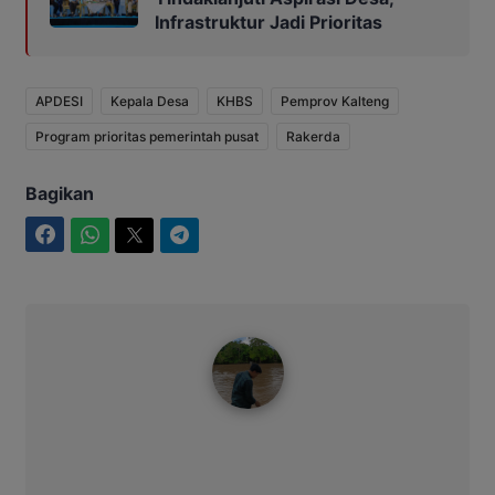
Infrastruktur Jadi Prioritas
APDESI
Kepala Desa
KHBS
Pemprov Kalteng
Program prioritas pemerintah pusat
Rakerda
Bagikan
Facebook
WhatsApp
Twitter
Telegram
Ahmad Suhairi