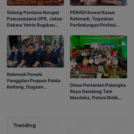
Sidang Perdana Korupsi
PERADI Kawal Kasus
Pascasarjana UPR, Jaksa
Rahmadi, Tegaskan
Dakwa Yetrie Rugikan
Perlindungan Profesi
Negara Rp2,4 Miliar
Advokat
Rahmadi Penuhi
Panggilan Propam Polda
Dinas Pertanian Palangka
Kalteng, Dugaan
Raya Gandeng Tani
Penangkapan Tak
Merdeka, Petani Bidik
Berprosedur Mulai
Pasar MBG
Didalami
Trending