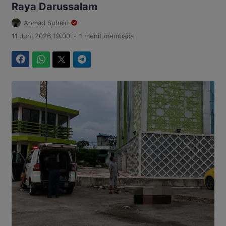
Raya Darussalam
Ahmad Suhairi
.
11 Juni 2026 19:00
1 menit membaca
Facebook
WhatsApp
Twitter
Telegram