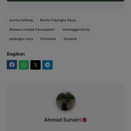
berita Kalteng
Berita Palangka Raya
Menara masjid Darussalam
meninggal dunia
palangka raya
Peristiwa
Terjatuh
Bagikan
Facebook
WhatsApp
Twitter
Telegram
Ahmad Suhairi
Ahmad Suhairi