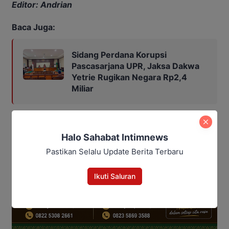
Editor: Andrian
Baca Juga:
Sidang Perdana Korupsi
Pascasarjana UPR, Jaksa Dakwa
Yetrie Rugikan Negara Rp2,4
Miliar
Halo Sahabat Intimnews
Pastikan Selalu Update Berita Terbaru
Ikuti Saluran