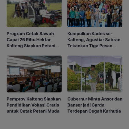
Program Cetak Sawah
Kumpulkan Kades se-
Capai 26 Ribu Hektar,
Kalteng, Agustiar Sabran
Kalteng Siapkan Petani
Tekankan Tiga Pesan
Masa Depan
Penting
Gubernur Minta Ansor dan
Pemprov Kalteng Siapkan
Banser jadi Garda
Pendidikan Vokasi Gratis
Terdepan Cegah Karhutla
untuk Cetak Petani Muda