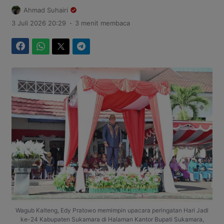
Ahmad Suhairi
.
3 Juli 2026 20:29
3 menit membaca
Facebook
WhatsApp
Twitter
Telegram
Wagub Kalteng, Edy Pratowo memimpin upacara peringatan Hari Jadi
ke-24 Kabupaten Sukamara di Halaman Kantor Bupati Sukamara,