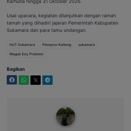
Karhutla hingga 31 Oktober 2026.
Usai upacara, kegiatan dilanjutkan dengan ramah
tamah yang dihadiri jajaran Pemerintah Kabupaten
Sukamara dan para tamu undangan.
HUT Sukamara
Pemprov Kalteng
sukamara
Wagub Edy Pratowo
Bagikan
Facebook
WhatsApp
Twitter
Telegram
Ahmad Suhairi