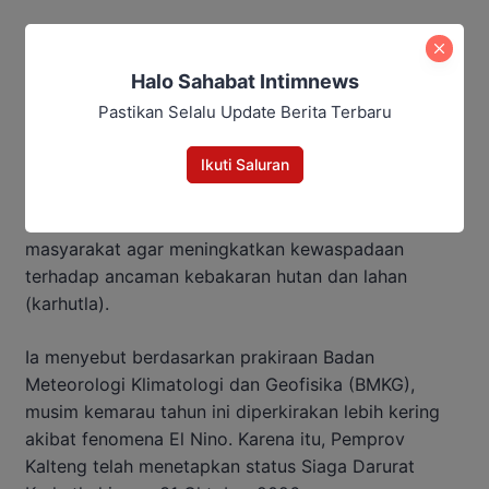
“Kami mengajak seluruh pihak mengawal
pelaksanaan Program Kartu Huma Betang Sejahtera
Halo Sahabat Intimnews
agar tepat sasaran. Mari bersama-sama mendukung
Pastikan Selalu Update Berita Terbaru
berbagai program strategis nasional, seperti Makan
Bergizi Gratis, cetak sawah, swasembada pangan,
Ikuti Saluran
Sekolah Rakyat, dan Koperasi Merah Putih,” ucapnya.
Menutup sambutannya, Edy mengingatkan
masyarakat agar meningkatkan kewaspadaan
terhadap ancaman kebakaran hutan dan lahan
(karhutla).
Ia menyebut berdasarkan prakiraan Badan
Meteorologi Klimatologi dan Geofisika (BMKG),
musim kemarau tahun ini diperkirakan lebih kering
akibat fenomena El Nino. Karena itu, Pemprov
Kalteng telah menetapkan status Siaga Darurat