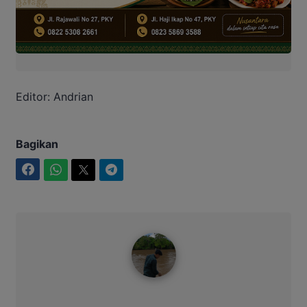
Editor: Andrian
Bagikan
Facebook
WhatsApp
Twitter
Telegram
Ahmad Suhairi