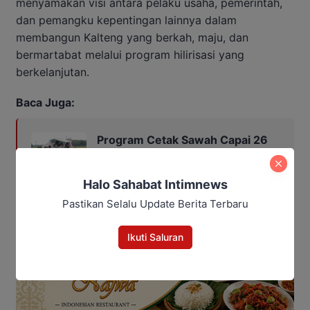
menyamakan visi antara pelaku usaha, pemerintah,
dan pemangku kepentingan lainnya dalam
membangun Kalteng yang berkah, maju, dan
bermartabat melalui program hilirisasi yang
berkelanjutan.
Baca Juga:
Program Cetak Sawah Capai 26
Ribu Hektar, Kalteng Siapkan
Petani Masa Depan
Halo Sahabat Intimnews
Pastikan Selalu Update Berita Terbaru
Ikuti Saluran