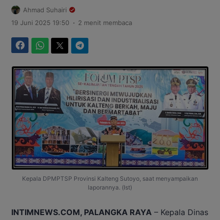
Ahmad Suhairi
.
19 Juni 2025 19:50
2 menit membaca
Facebook
WhatsApp
Twitter
Telegram
Kepala DPMPTSP Provinsi Kalteng Sutoyo, saat menyampaikan
laporannya. (Ist)
INTIMNEWS.COM, PALANGKA RAYA
– Kepala Dinas