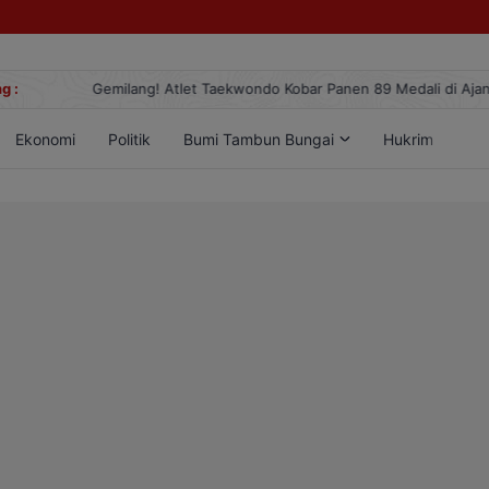
g :
Gemilang! Atlet Taekwondo Kobar Panen 89 Medali di Ajang Berge
Ekonomi
Politik
Bumi Tambun Bungai
Hukrim
Lif