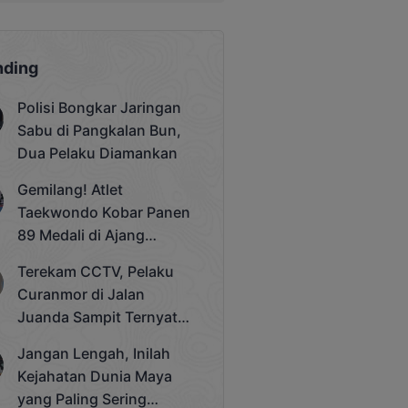
nding
Polisi Bongkar Jaringan
Sabu di Pangkalan Bun,
Dua Pelaku Diamankan
Gemilang! Atlet
Taekwondo Kobar Panen
89 Medali di Ajang
Bergengsi Rektor Unda
Terekam CCTV, Pelaku
Cup 2025
Curanmor di Jalan
Juanda Sampit Ternyata
Seorang PNS
Jangan Lengah, Inilah
Kejahatan Dunia Maya
yang Paling Sering