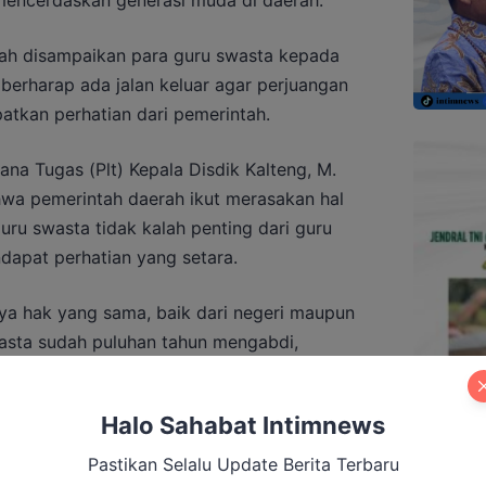
dah disampaikan para guru swasta kepada
 berharap ada jalan keluar agar perjuangan
tkan perhatian dari pemerintah.
ana Tugas (Plt) Kepala Disdik Kalteng, M.
a pemerintah daerah ikut merasakan hal
ru swasta tidak kalah penting dari guru
dapat perhatian yang setara.
a hak yang sama, baik dari negeri maupun
asta sudah puluhan tahun mengabdi,
s terhadap mereka,” kata Reza.
Halo Sahabat Intimnews
Pastikan Selalu Update Berita Terbaru
 Siapkan Penguatan Layanan Stroke