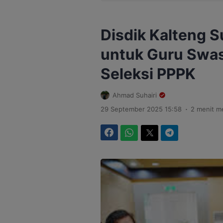
Disdik Kalteng S
untuk Guru Swas
Seleksi PPPK
Ahmad Suhairi
.
29 September 2025 15:58
2 menit 
Facebook
WhatsApp
Twitter
Telegram