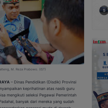
Kalteng, M. Reza Prabowo. (IST)
RAYA
– Dinas Pendidikan (Disdik) Provinsi
nyampaikan keprihatinan atas nasib guru
isa mengikuti seleksi Pegawai Pemerintah
 Padahal, banyak dari mereka yang sudah
mencerdaskan generasi muda di daerah.