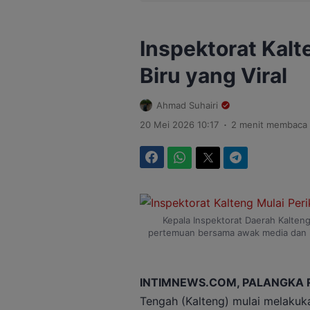
Inspektorat Kalt
Biru yang Viral
Ahmad Suhairi
.
20 Mei 2026 10:17
2 menit membaca
Facebook
WhatsApp
Twitter
Telegram
Kepala Inspektorat Daerah Kalten
pertemuan bersama awak media dan in
INTIMNEWS.COM, PALANGKA 
Tengah (Kalteng) mulai melakuk