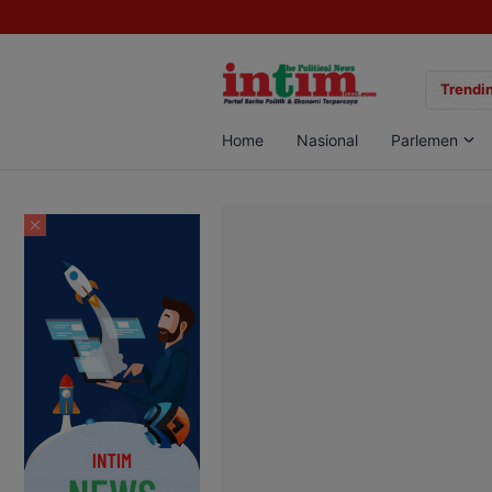
gan Sabu di Pangkalan Bun, Dua Pelaku Diamankan
Trendin
Home
Nasional
Parlemen