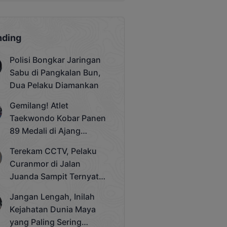
nding
Polisi Bongkar Jaringan
Sabu di Pangkalan Bun,
Dua Pelaku Diamankan
Gemilang! Atlet
Taekwondo Kobar Panen
89 Medali di Ajang
Bergengsi Rektor Unda
Terekam CCTV, Pelaku
Cup 2025
Curanmor di Jalan
Juanda Sampit Ternyata
Seorang PNS
Jangan Lengah, Inilah
Kejahatan Dunia Maya
yang Paling Sering