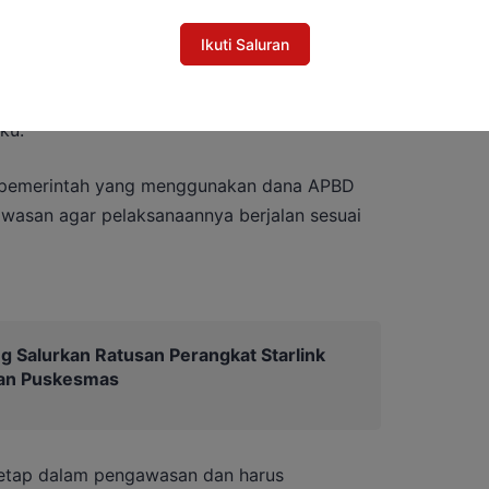
saan masih dalam tahap penyusunan laporan
langsung kepada gubernur.
Ikuti Saluran
si yang diberikan nantinya tetap mengikuti
ku.
n pemerintah yang menggunakan dana APBD
wasan agar pelaksanaannya berjalan sesuai
g Salurkan Ratusan Perangkat Starlink
dan Puskesmas
tetap dalam pengawasan dan harus