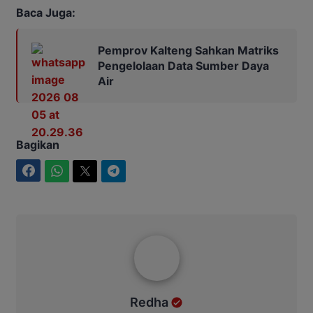
Baca Juga:
Pemprov Kalteng Sahkan Matriks
Pengelolaan Data Sumber Daya
Air
Bagikan
Facebook
WhatsApp
Twitter
Telegram
Redha
Redha