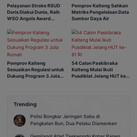
Pelayanan Stroke RSUD
Pemprov Kalteng Sahkan
Doris Diakui Dunia, Raih
Matriks Pengelolaan Data
WSO Angels Award
Sumber Daya Air
Platinum
Pemprov Kalteng
54 Calon Paskibraka
Sesuaikan Regulasi untuk
Kalteng Mulai Ikuti
Dukung Program 3 Juta
Pusdiklat Jelang HUT ke-
Rumah
81 RI
Trending
Polisi Bongkar Jaringan Sabu di
Pangkalan Bun, Dua Pelaku Diamankan
Gemilang! Atlet Taekwondo Kobar Panen