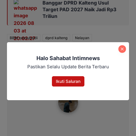
Banggar DPRD Kalteng Usul
Target PAD 2027 Naik Jadi Rp3
Triliun
BBM nonsubsidi
dprd kalteng
Nelayan
Bagikan
Halo Sahabat Intimnews
Pastikan Selalu Update Berita Terbaru
Facebook
WhatsApp
Twitter
Telegram
Ikuti Saluran
Ahmad Suhairi