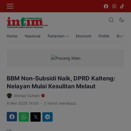
Home
Nasional
Parlemen
Ekonomi
Politik
Bumi T
BBM Non-Subsidi Naik, DPRD Kalteng:
Nelayan Mulai Kesulitan Melaut
Ahmad Suhairi
.
8 Mei 2026 14:05
2 menit membaca
Facebook
WhatsApp
Twitter
Telegram