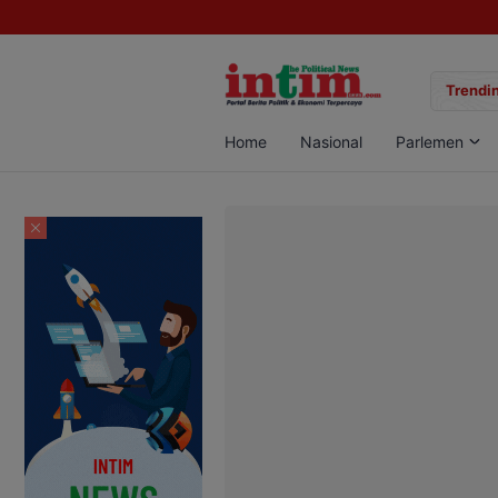
gan Sabu di Pangkalan Bun, Dua Pelaku Diamankan
Trendin
Home
Nasional
Parlemen