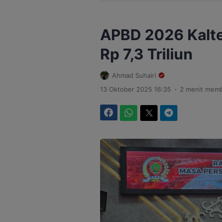
APBD 2026 Kalte
Rp 7,3 Triliun
Ahmad Suhairi
.
13 Oktober 2025 16:35
2 menit mem
Facebook
WhatsApp
Twitter
Telegram