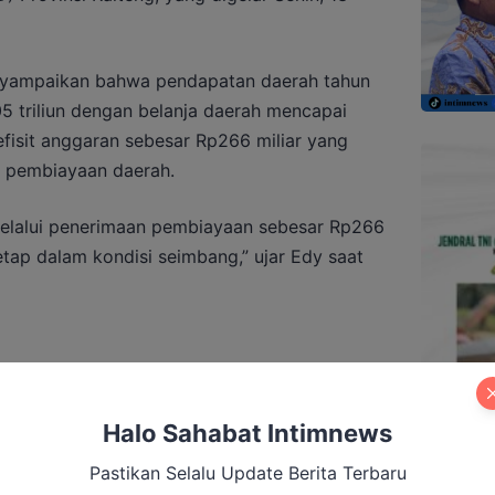
nyampaikan bahwa pendapatan daerah tahun
5 triliun dengan belanja daerah mencapai
 defisit anggaran sebesar Rp266 miliar yang
n pembiayaan daerah.
 melalui penerimaan pembiayaan sebesar Rp266
etap dalam kondisi seimbang,” ujar Edy saat
mukan Bukti Korupsi Dana Hibah KPU
 dengan Pilkada
Halo Sahabat Intimnews
Pastikan Selalu Update Berita Terbaru