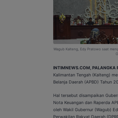
Wagub Kalteng, Edy Pratowo saat mengh
O
INTIMNEWS.COM, PALANGKA 
Kalimantan Tengah (Kalteng) m
Belanja Daerah (APBD) Tahun 202
Hal tersebut disampaikan Gubern
Nota Keuangan dan Raperda AP
oleh Wakil Gubernur (Wagub) E
Perwakilan Rakyat Daerah (DPRD)