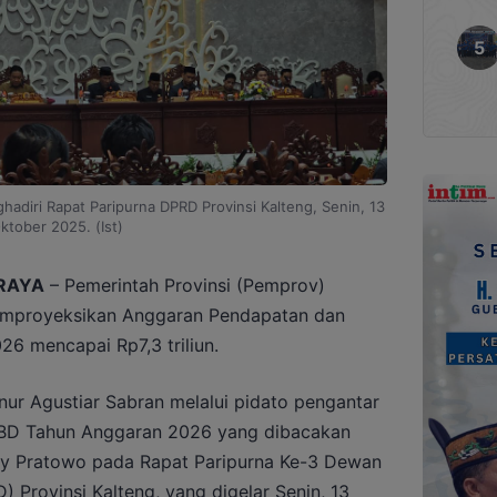
adiri Rapat Paripurna DPRD Provinsi Kalteng, Senin, 13
ktober 2025. (Ist)
RAYA
– Pemerintah Provinsi (Pemprov)
emproyeksikan Anggaran Pendapatan dan
6 mencapai Rp7,3 triliun.
ur Agustiar Sabran melalui pidato pengantar
BD Tahun Anggaran 2026 yang dibacakan
dy Pratowo pada Rapat Paripurna Ke-3 Dewan
 Provinsi Kalteng, yang digelar Senin, 13