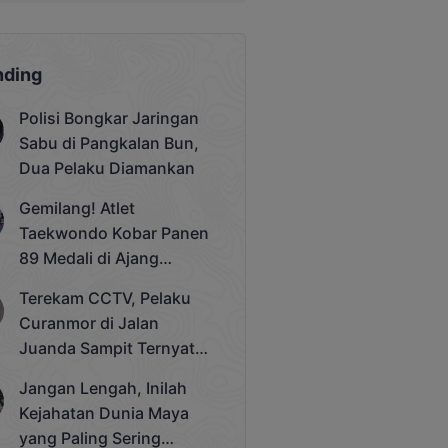
nding
Polisi Bongkar Jaringan
Sabu di Pangkalan Bun,
Dua Pelaku Diamankan
Gemilang! Atlet
Taekwondo Kobar Panen
89 Medali di Ajang
Bergengsi Rektor Unda
Terekam CCTV, Pelaku
Cup 2025
Curanmor di Jalan
Juanda Sampit Ternyata
Seorang PNS
Jangan Lengah, Inilah
Kejahatan Dunia Maya
yang Paling Sering