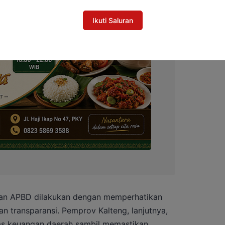
Ikuti Saluran
an APBD dilakukan dengan memperhatikan
 dan transparansi. Pemprov Kalteng, lanjutnya,
tas keuangan daerah sambil memastikan