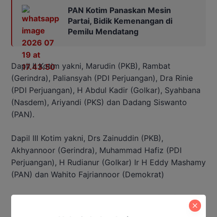
PAN Kotim Panaskan Mesin
Partai, Bidik Kemenangan di
Pemilu Mendatang
Dapil II Kotim yakni, Marudin (PKB), Rambat
(Gerindra), Paliansyah (PDI Perjuangan), Dra Rinie
(PDI Perjuangan), H Abdul Kadir (Golkar), Syahbana
(Nasdem), Ariyandi (PKS) dan Dadang Siswanto
(PAN).
Dapil III Kotim yakni, Drs Zainuddin (PKB),
Akhyannoor (Gerindra), Muhammad Hafiz (PDI
Perjuangan), H Rudianur (Golkar) Ir H Eddy Mashamy
(PAN) dan Wahito Fajriannoor (Demokrat)
Dapil IV Kotim yakni, Memey Wulandari (PKB),
Langkap (Gerindra), Devi (PDI Perjuangan), Parimus