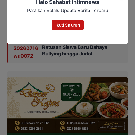
Halo Sahabat Intimnews
(PDI Perjuangan), Dra Hj Mariani (Golkar), Noor
Pastikan Selalu Update Berita Terbaru
Aprilly (PKS) dan Supian Hadi (PAN).
Baca Juga:
Ikuti Saluran
MPLS di Kotim, Polisi Bekali
Ratusan Siswa Baru Bahaya
Bullying hingga Judol