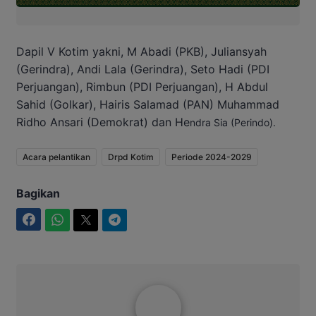
Dapil V Kotim yakni, M Abadi (PKB), Juliansyah
(Gerindra), Andi Lala (Gerindra), Seto Hadi (PDI
Perjuangan), Rimbun (PDI Perjuangan), H Abdul
Sahid (Golkar), Hairis Salamad (PAN) Muhammad
Ridho Ansari (Demokrat) dan He
ndra Sia (Perindo).
Acara pelantikan
Drpd Kotim
Periode 2024-2029
Bagikan
Facebook
WhatsApp
Twitter
Telegram
Ibrahim JM