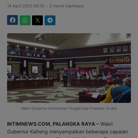
.
14 April 2023 09:10
2 menit membaca
Facebook
WhatsApp
Twitter
Telegram
Wakil Gubernur Kalimantan Tengah Edy Pratowo. (Lidia)
INTIMNEWS.COM, PALANGKA RAYA –
Wakil
Gubernur Kalteng menyampaikan beberapa capaian