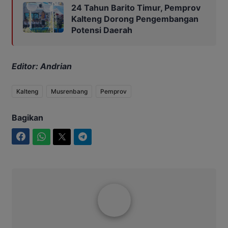
24 Tahun Barito Timur, Pemprov
Kalteng Dorong Pengembangan
Potensi Daerah
Editor: Andrian
Kalteng
Musrenbang
Pemprov
Bagikan
Facebook
WhatsApp
Twitter
Telegram
Intim2