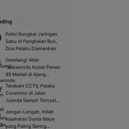
nding
Polisi Bongkar Jaringan
Sabu di Pangkalan Bun,
Dua Pelaku Diamankan
Gemilang! Atlet
Taekwondo Kobar Panen
89 Medali di Ajang
Bergengsi Rektor Unda
Terekam CCTV, Pelaku
Cup 2025
Curanmor di Jalan
Juanda Sampit Ternyata
Seorang PNS
Jangan Lengah, Inilah
Kejahatan Dunia Maya
yang Paling Sering