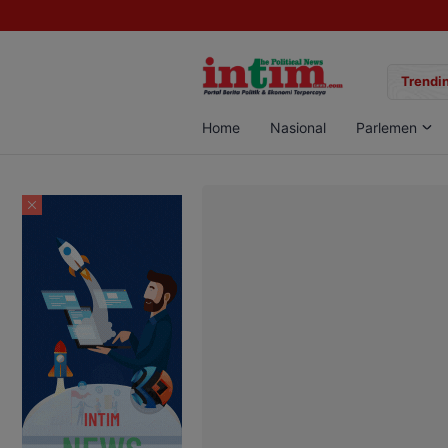
gan Sabu di Pangkalan Bun, Dua Pelaku Diamankan
Trendin
Home
Nasional
Parlemen