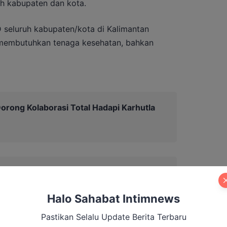
h kabupaten dan kota.
 seluruh kabupaten/kota di Kalimantan
membutuhkan tenaga kesehatan, bahkan
orong Kolaborasi Total Hadapi Karhutla
Halo Sahabat Intimnews
Pastikan Selalu Update Berita Terbaru