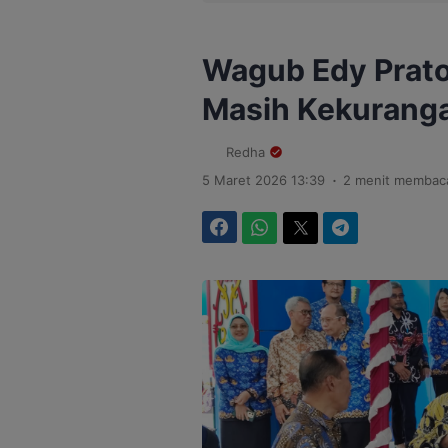
Wagub Edy Prato
Masih Kekurang
Redha
.
5 Maret 2026 13:39
2 menit membac
Facebook
WhatsApp
Twitter
Telegram