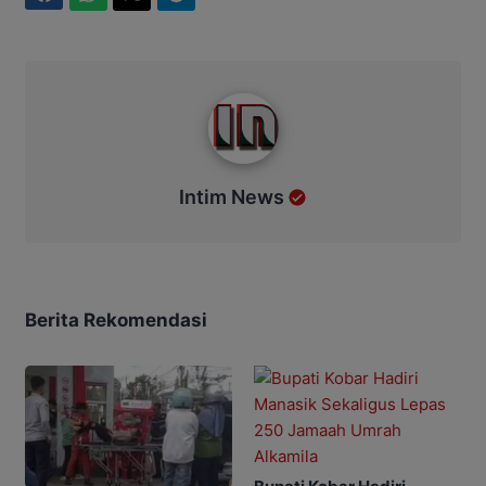
Intim News
Intim News
Berita Rekomendasi