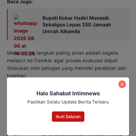
Baca Juga:
Bupati Kobar Hadiri Manasik
Sekaligus Lepas 250 Jamaah
Umrah Alkamila
Menurutnya, langkah paling aman adalah segera
melapor ke Damkar agar proses evakuasi dapat
dilakukan oleh petugas yang memiliki peralatan dan
keahlian.
Penulis: Yusro
Halo Sahabat Intimnews
Pastikan Selalu Update Berita Terbaru
Editor: Andrian
Ikuti Saluran
Baca Juga:
PLN Berkomitmen Pulihkan Listrik