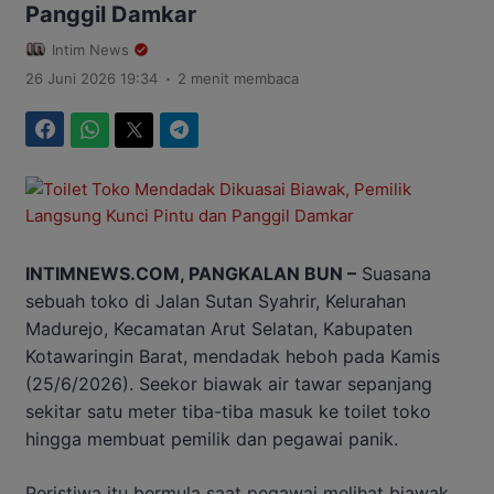
Panggil Damkar
Intim News
.
26 Juni 2026 19:34
2 menit membaca
Facebook
WhatsApp
Twitter
Telegram
INTIMNEWS.COM, PANGKALAN BUN –
Suasana
sebuah toko di Jalan Sutan Syahrir, Kelurahan
Madurejo, Kecamatan Arut Selatan, Kabupaten
Kotawaringin Barat, mendadak heboh pada Kamis
(25/6/2026). Seekor biawak air tawar sepanjang
sekitar satu meter tiba-tiba masuk ke toilet toko
hingga membuat pemilik dan pegawai panik.
Peristiwa itu bermula saat pegawai melihat biawak