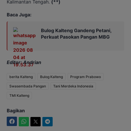
Kalimantan Tengah.
(**)
Baca Juga:
Bulog Kalteng Gandeng Petani,
Perkuat Pasokan Pangan MBG
Editor: Andrian
berita Kalteng
Bulog Kalteng
Program Prabowo
Swasembada Pangan
Tani Merdeka Indonesia
TMI Kalteng
Bagikan
Facebook
WhatsApp
Twitter
Telegram