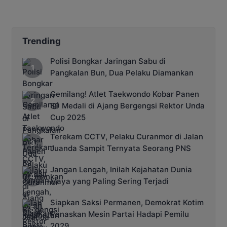
SPBU Sudah Kehabisan
Stok
Trending
Polisi Bongkar Jaringan Sabu di
Pangkalan Bun, Dua Pelaku Diamankan
Gemilang! Atlet Taekwondo Kobar Panen
89 Medali di Ajang Bergengsi Rektor Unda
Cup 2025
Terekam CCTV, Pelaku Curanmor di Jalan
Juanda Sampit Ternyata Seorang PNS
Jangan Lengah, Inilah Kejahatan Dunia
Maya yang Paling Sering Terjadi
Siapkan Saksi Permanen, Demokrat Kotim
Panaskan Mesin Partai Hadapi Pemilu
2029