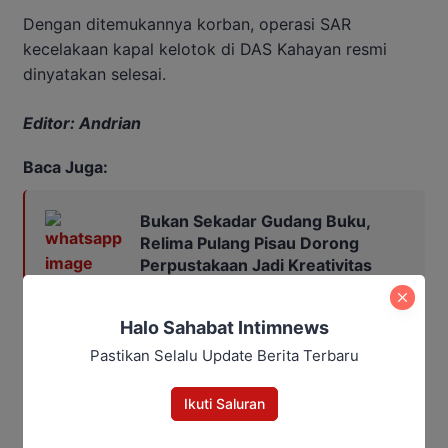
Dengan ditemukannya korban, operasi SAR
kecelakaan kapal kelotok di DAS Kahayan resmi
dinyatakan selesai.
Editor: Andrian
Baca Juga:
Bukan Sekadar Gudang Buku,
Relima Pulang Pisau Dorong
Perpustakaan Jadi Kreativitas
Warga
Halo Sahabat Intimnews
Pastikan Selalu Update Berita Terbaru
DAS Kahayan
Kecelakaan Kelotok
Korban meninggal
Ikuti Saluran
Bagikan